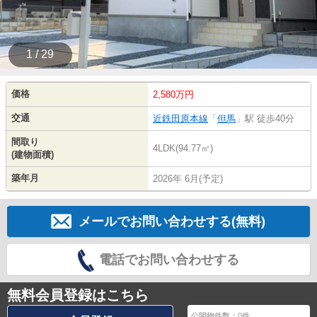
1 / 29
価格
2,580万円
交通
近鉄田原本線
「
但馬
」駅 徒歩40分
間取り
4LDK(94.77㎡)
(建物面積)
築年月
2026年 6月(予定)
メールでお問い合わせする(無料)
電話でお問い合わせする
無料会員登録はこちら
公開物件数：
0
件