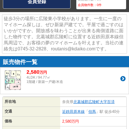
会員登録
会員物件数：
0
件
徒歩3分の場所に広陵東小学校があります。一生に一度の
マイホーム探しは、ぜひ新築戸建てで。平屋で過ごすのは
いかがですか。開放感を味わうことが出来る南側道路に面
した物件です。北葛城郡広陵町に位置する近鉄田原本線但
馬周辺で、お客様の夢のマイホームを叶えます。当社の連
絡先は0745-32-2828、routanis@kdaiko.comです。
販売物件一覧
2,580
万
円
4LDK / 94.77㎡
1階建 / 新築一戸建/木造
所在地
奈良県
北葛城郡広陵町
大字百済
交通
近鉄田原本線
「
但馬
」駅 徒歩40分
価格
2,580万円