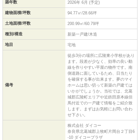
築年数
2026年 6月 (予定)
建物面積/坪数
94.77㎡/28.66坪
土地面積/坪数
200.99㎡/60.79坪
種別/構造
新築一戸建/木造
地目
宅地
徒歩3分の場所に広陵東小学校があり
ます。段差が少なく、効率の良い動
線を作りやすい平屋の物件です。南
側道路に面しているため、日当たり
を確保する事が出来ます。夢のマイ
備考
ホームは思い切って新築の戸建ては
いかがでしょうか。当社では、北葛
城郡広陵町エリアや近鉄田原本線但
馬付近での一戸建て情報をご紹介致
します。まずはお気軽にお問い合わ
せ下さい。
株式会社 ダイコー
奈良県北葛城郡上牧町片岡台２丁目6
-10 ダイコープラザ