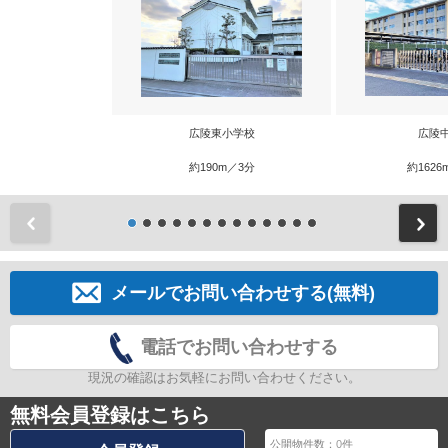
広陵東小学校
広陵
約190m／3分
約1626
前
メールでお問い合わせする(無料)
電話でお問い合わせする
現況の確認はお気軽にお問い合わせください。
無料会員登録はこちら
公開物件数：
0
件