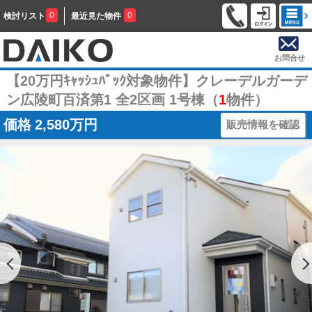
0
0
検討リスト
最近見た物件
お問合せ
【20万円ｷｬｯｼｭﾊﾞｯｸ対象物件】クレーデルガーデ
ン広陵町百済第1 全2区画 1号棟（
1
物件）
価格
2,580万円
販売情報を確認