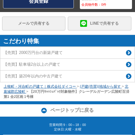
会員登録
会員物件数：
0
件
メールで共有する
LINEで共有する
こだわり特集
【売買】2000万円台の新築戸建て
【売買】駐車場2台以上の戸建て
【売買】築20年以内の中古戸建て
上牧町・河合町の戸建て｜株式会社ダイコー
>
(戸建(売買))地域から探す
>
北
葛城郡広陵町
>
【20万円ｷｬｯｼｭﾊﾞｯｸ対象物件】クレーデルガーデン広陵町百済
第1 全2区画 1号棟
ページトップに戻る
営業時間:9：00～18：00
定休日:火曜・水曜