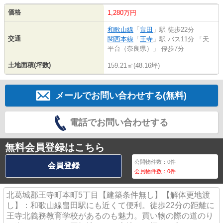
価格
1,280万円
和歌山線
「
畠田
」駅 徒歩22分
交通
関西本線
「
王寺
」駅 バス11分 「天
平台（奈良県）」 停歩7分
土地面積(坪数)
159.21㎡(48.16坪)
メールでお問い合わせする(無料)
電話でお問い合わせする
無料会員登録はこちら
公開物件数：
0
件
会員登録
会員物件数：
0
件
北葛城郡王寺町本町5丁目【建築条件無し】【解体更地渡
し】：和歌山線畠田駅にも近くて便利。徒歩22分の距離に
王寺北義務教育学校があるのも魅力。買い物の際の道のり