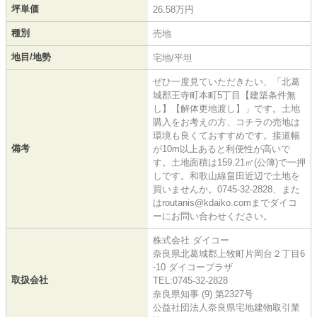
坪単価
26.58万円
種別
売地
地目/地勢
宅地/平坦
ぜひ一度見ていただきたい、「北葛
城郡王寺町本町5丁目【建築条件無
し】【解体更地渡し】」です。土地
購入をお考えの方、コチラの売地は
環境も良くておすすめです。接道幅
備考
が10m以上あると利便性が高いで
す。土地面積は159.21㎡(公簿)で一押
しです。和歌山線畠田近辺で土地を
買いませんか。0745-32-2828、また
はroutanis@kdaiko.comまでダイコ
ーにお問い合わせください。
株式会社 ダイコー
奈良県北葛城郡上牧町片岡台２丁目6
-10 ダイコープラザ
取扱会社
TEL:0745-32-2828
奈良県知事 (9) 第2327号
公益社団法人奈良県宅地建物取引業