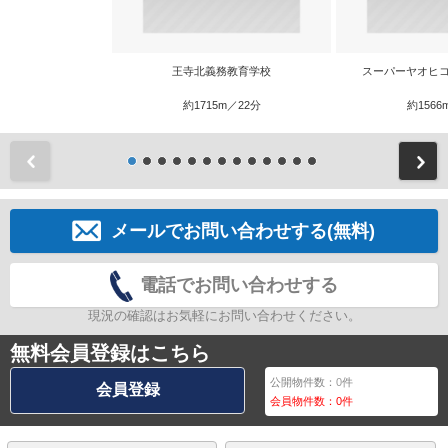
王寺北義務教育学校
スーパーヤオヒコ
約1715m／22分
約1566
前
メールでお問い合わせする(無料)
電話でお問い合わせする
現況の確認はお気軽にお問い合わせください。
無料会員登録はこちら
公開物件数：
0
件
会員登録
会員物件数：
0
件