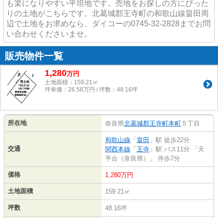
も楽になりやすい平坦地です。売地をお探しの方にぴった
りの土地がこちらです。北葛城郡王寺町の和歌山線畠田周
辺で土地をお求めなら、ダイコーの0745-32-2828までお問
い合わせくださいませ。
販売物件一覧
1,280
万
円
土地面積：159.21㎡
坪単価：26.58万円 / 坪数：48.16坪
所在地
奈良県
北葛城郡王寺町
本町
５丁目
和歌山線
「
畠田
」駅 徒歩22分
交通
関西本線
「
王寺
」駅 バス11分 「天
平台（奈良県）」 停歩7分
価格
1,280万円
土地面積
159.21㎡
坪数
48.16坪