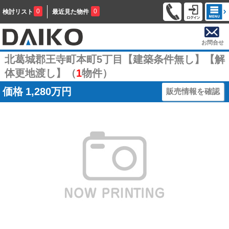
0
0
検討リスト
最近見た物件
お問合せ
北葛城郡王寺町本町5丁目【建築条件無し】【解
体更地渡し】（
1
物件）
価格
1,280万円
販売情報を確認