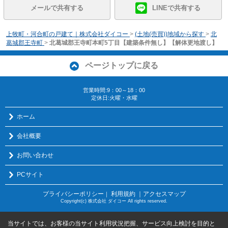
メールで共有する
LINEで共有する
上牧町・河合町の戸建て｜株式会社ダイコー
>
(土地(売買))地域から探す
>
北
葛城郡王寺町
>
北葛城郡王寺町本町5丁目【建築条件無し】【解体更地渡し】
ページトップに戻る
営業時間:9：00～18：00
定休日:火曜・水曜
ホーム
会社概要
お問い合わせ
PCサイト
プライバシーポリシー
利用規約
｜アクセスマップ
｜
Copyright(c) 株式会社 ダイコー All rights reserved.
当サイトでは、お客様の当サイト利用状況把握、サービス向上検討を目的と