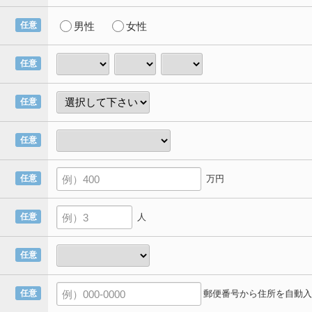
任意
男性
女性
任意
任意
任意
万円
任意
人
任意
任意
郵便番号から住所を自動入
任意