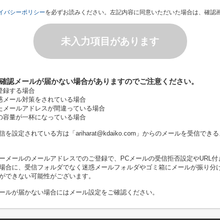
イバシーポリシー
を必ずお読みください。左記内容に同意いただいた場合は、確認
未入力項目があります
確認メールが届かない場合がありますのでご注意ください。
登録する場合
惑メール対策をされている場合
たメールアドレスが間違っている場合
の容量が一杯になっている場合
を設定されている方は「ariharat@kdaiko.com」からのメールを受信で
ーメールのメールアドレスでのご登録で、PCメールの受信拒否設定やURL付
場合に、受信フォルダでなく迷惑メールフォルダやゴミ箱にメールが振り分
ができない可能性がございます。
ールが届かない場合にはメール設定をご確認ください。