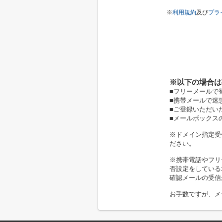
※
利用規約
及び
プラ
※以下の場合は
■フリーメールで
■携帯メールで迷
■ご登録いただい
■メールボックス
※ドメイン指定受信
ださい。
※携帯電話やフリ
否設定をしている
確認メールの受信
お手数ですが、メ