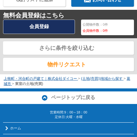
無料会員登録はこちら
公開物件数：
0
件
会員登録
会員物件数：
0
件
さらに条件を絞り込む
物件リクエスト
上牧町・河合町の戸建て｜株式会社ダイコー
>
(土地(売買))地域から探す
>
葛
城市
>
東室の土地(売買)
ページトップに戻る
営業時間:9：00～18：00
定休日:火曜・水曜
ホーム