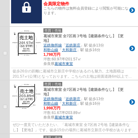
会員限定物件
こちらの物件は無料会員登録により閲覧が可能にな
ります。
売買｜売地
葛城市東室 全7区画 3号地【建築条件なし】【更
地】
近鉄御所線
「
近鉄新庄
」駅 徒歩13分
和歌山線
「
大和新庄
」駅 徒歩16分
1,798万円
坪数:
60.97坪/201.57㎡
奈良県
葛城市
東室
徒歩26分の距離に葛城市立新庄中学校があるのも魅力。土地面積は
201.57㎡(公簿)となっております。こちらの土地は前面道路6m以上で
す。駅まで徒歩13分でアクセス可能です。ダイコーが...
売買｜売地
葛城市東室 全7区画 2号地【建築条件なし】【更
地】
近鉄御所線
「
近鉄新庄
」駅 徒歩13分
和歌山線
「
大和新庄
」駅 徒歩16分
1,998万円
坪数:
61.67坪/203.89㎡
奈良県
葛城市
東室
ぜひ一度見ていただきたい、「葛城市東室 全7区画 2号地【建築条件な
し】【更地】」です。徒歩15分の場所に葛城市立新庄小学校があります。
お目当ての建築会社やハウスメーカーで、マ...
売買｜売地