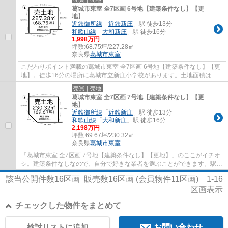
葛城市東室 全7区画 6号地【建築条件なし】【更
地】
近鉄御所線
「
近鉄新庄
」駅 徒歩13分
和歌山線
「
大和新庄
」駅 徒歩16分
1,998万円
坪数:
68.75坪/227.28㎡
奈良県
葛城市
東室
こだわりポイント満載の葛城市東室 全7区画 6号地【建築条件なし】【更
地】。徒歩16分の場所に葛城市立新庄小学校があります。土地面積は
227.28㎡(公簿)でイチオシ。前面道路6m以上は...
売買｜売地
葛城市東室 全7区画 7号地【建築条件なし】【更
地】
近鉄御所線
「
近鉄新庄
」駅 徒歩13分
和歌山線
「
大和新庄
」駅 徒歩16分
2,198万円
坪数:
69.67坪/230.32㎡
奈良県
葛城市
東室
「葛城市東室 全7区画 7号地【建築条件なし】【更地】」のここがイチオ
シ。建築条件なしなので、自分で好きな業者を選ぶことができます。駅ま
で徒歩13分の場所に立地しています。土地...
該当公開件数
16
区画 販売数
16
区画 (会員物件
11
区画)
1-16
区画表示
チェックした物件をまとめて
検討リストに追加
お問い合わせ