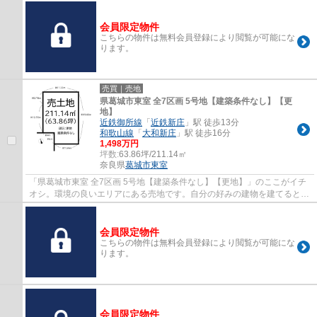
会員限定物件
こちらの物件は無料会員登録により閲覧が可能にな
ります。
売買｜売地
県葛城市東室 全7区画 5号地【建築条件なし】【更
地】
近鉄御所線
「
近鉄新庄
」駅 徒歩13分
和歌山線
「
大和新庄
」駅 徒歩16分
1,498万円
坪数:
63.86坪/211.14㎡
奈良県
葛城市
東室
「県葛城市東室 全7区画 5号地【建築条件なし】【更地】」のここがイチ
オシ。環境の良いエリアにある売地です。自分の好みの建物を建てるとい
う点では、建築条件のない土地がおすすめ...
会員限定物件
こちらの物件は無料会員登録により閲覧が可能にな
ります。
会員限定物件