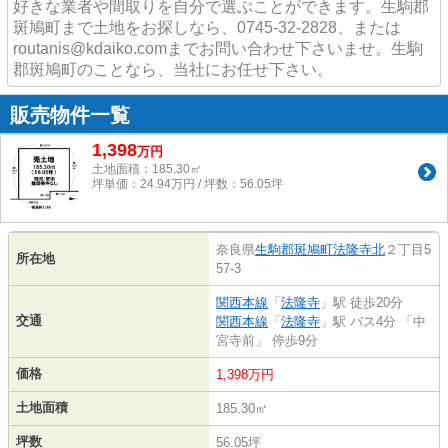
好きな業者や間取りを自分で選ぶことができます。生駒郡
斑鳩町まで土地をお探しなら、0745-32-2828、または
routanis@kdaiko.comまでお問い合わせ下さいませ。生駒
郡斑鳩町のことなら、当社にお任せ下さい。
販売物件一覧
1,398
万
円
土地面積：185.30㎡
坪単価：24.94万円 / 坪数：56.05坪
奈良県
生駒郡斑鳩町
法隆寺北
２丁目5
所在地
57-3
関西本線
「
法隆寺
」駅 徒歩20分
交通
関西本線
「
法隆寺
」駅 バス4分 「中
宮寺前」 停歩9分
価格
1,398万円
土地面積
185.30㎡
坪数
56.05坪