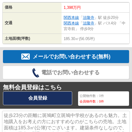
価格
1,398万円
関西本線
「
法隆寺
」駅 徒歩20分
交通
関西本線
「
法隆寺
」駅 バス4分 「中
宮寺前」 停歩9分
土地面積(坪数)
185.30㎡(56.05坪)
メールでお問い合わせする(無料)
電話でお問い合わせする
無料会員登録はこちら
公開物件数：
0
件
会員登録
会員物件数：
0
件
徒歩23分の距離に斑鳩町立斑鳩中学校があるのも魅力。土
地購入をお考えの方におすすめなのがこちらの売地。土地
面積は185.3㎡(公簿)でございます。建築条件なしなので、