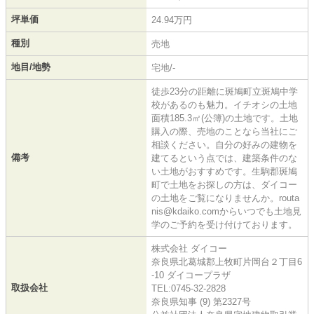
坪単価
24.94万円
種別
売地
地目/地勢
宅地/-
徒歩23分の距離に斑鳩町立斑鳩中学
校があるのも魅力。イチオシの土地
面積185.3㎡(公簿)の土地です。土地
購入の際、売地のことなら当社にご
相談ください。自分の好みの建物を
備考
建てるという点では、建築条件のな
い土地がおすすめです。生駒郡斑鳩
町で土地をお探しの方は、ダイコー
の土地をご覧になりませんか。routa
nis@kdaiko.comからいつでも土地見
学のご予約を受け付けております。
株式会社 ダイコー
奈良県北葛城郡上牧町片岡台２丁目6
-10 ダイコープラザ
取扱会社
TEL:0745-32-2828
奈良県知事 (9) 第2327号