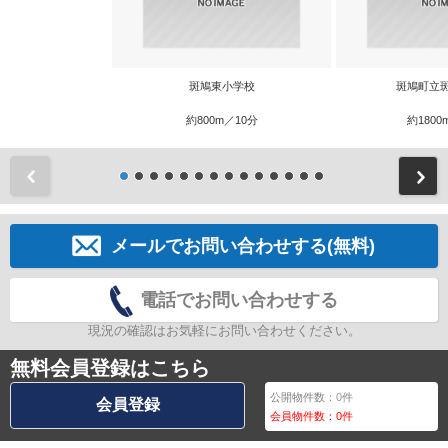
斑鳩東小学校
斑鳩町立
約800m／10分
約1800
前
メールでお問い合わせする(無料)
電話でお問い合わせする
現況の確認はお気軽にお問い合わせください。
無料会員登録はこちら
公開物件数：
0
件
会員登録
会員物件数：
0
件