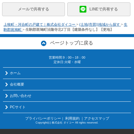
メールで共有する
LINEで共有する
上牧町・河合町の戸建て｜株式会社ダイコー
>
(土地(売買))地域から探す
>
生
駒郡斑鳩町
>
生駒郡斑鳩町法隆寺北2丁目【建築条件なし】【更地】
ページトップに戻る
営業時間:9：00～18：00
定休日:火曜・水曜
ホーム
会社概要
お問い合わせ
PCサイト
プライバシーポリシー
利用規約
｜アクセスマップ
｜
Copyright(c) 株式会社 ダイコー All rights reserved.