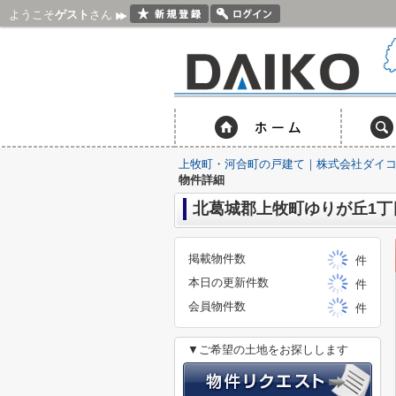
ようこそ
ゲスト
さん
上牧町・河合町の戸建て｜株式会社ダイ
物件詳細
北葛城郡上牧町ゆりが丘1丁
掲載物件数
件
本日の更新件数
件
会員物件数
件
▼ご希望の土地をお探しします