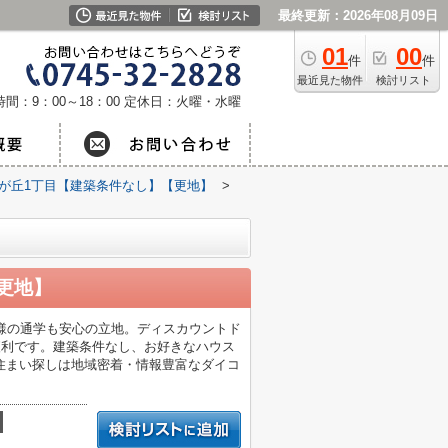
最終更新：2026年08月09日
01
00
件
件
最近見た物件
検討リスト
間：9：00～18：00
定休日：火曜・水曜
が丘1丁目【建築条件なし】【更地】
>
更地】
様の通学も安心の立地。ディスカウントド
便利です。建築条件なし、お好きなハウス
住まい探しは地域密着・情報豊富なダイコ