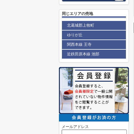
同じエリアの売地
北葛城郡上牧町
ゆりが丘
関西本線 王寺
近鉄田原本線 池部
メールアドレス