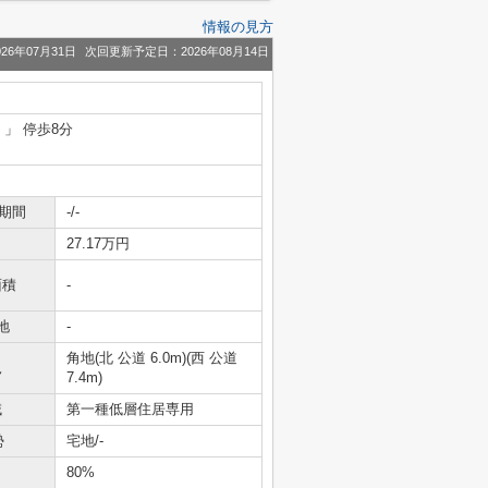
情報の見方
26年07月31日
次回更新予定日：2026年08月14日
）」 停歩8分
期間
-/-
27.17万円
面積
-
地
-
角地(北 公道 6.0m)(西 公道
況
7.4m)
域
第一種低層住居専用
勢
宅地/-
80%