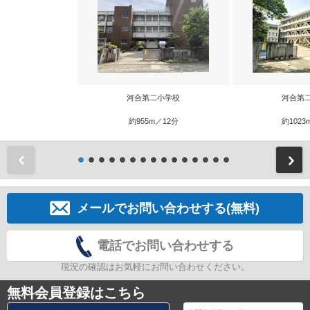
河合第二小学校
河合第
約955m／12分
約1023
前
メールでお問い合わせする(無料)
電話でお問い合わせする
現況の確認はお気軽にお問い合わせください。
無料会員登録はこちら