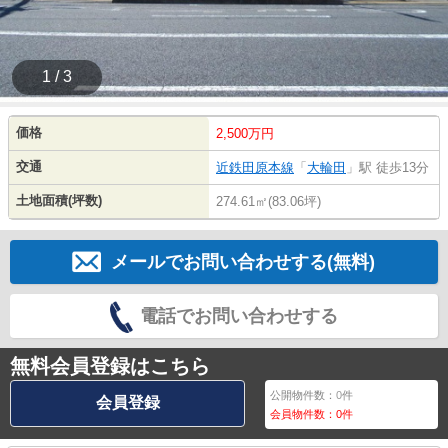
1 / 3
価格
2,500万円
交通
近鉄田原本線
「
大輪田
」駅 徒歩13分
土地面積(坪数)
274.61㎡(83.06坪)
メールでお問い合わせする(無料)
電話でお問い合わせする
無料会員登録はこちら
公開物件数：
0
件
会員登録
会員物件数：
0
件