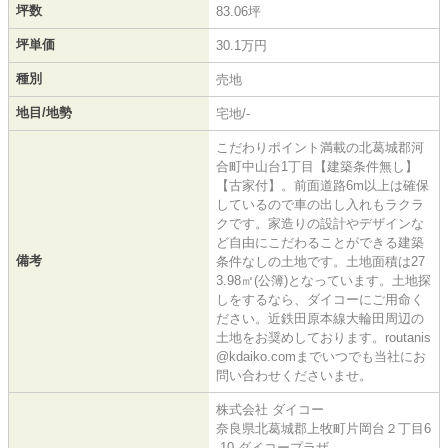
坪数
83.06坪
坪単価
30.1万円
種別
売地
地目/地勢
宅地/-
こだわりポイント満載の北葛城郡河
合町中山台1丁目【建築条件無し】
【古家付】。前面道路6m以上は確保
しているので車の出し入れもラクラ
クです。家造りの設計やデザインな
ど自由にこだわることができる建築
備考
条件なしの土地です。土地面積は27
3.98㎡(公簿)となっています。土地探
しをするなら、ダイコーにご用命く
ださい。近鉄田原本線大輪田周辺の
土地をお奨めしております。routanis
@kdaiko.comまでいつでも当社にお
問い合わせくださいませ。
株式会社 ダイコー
奈良県北葛城郡上牧町片岡台２丁目6
-10 ダイコープラザ