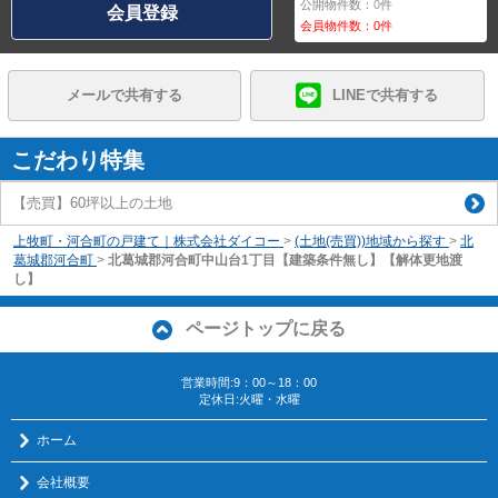
公開物件数：
0
件
会員登録
会員物件数：
0
件
メールで共有する
LINEで共有する
こだわり特集
【売買】60坪以上の土地
上牧町・河合町の戸建て｜株式会社ダイコー
>
(土地(売買))地域から探す
>
北
葛城郡河合町
>
北葛城郡河合町中山台1丁目【建築条件無し】【解体更地渡
し】
ページトップに戻る
営業時間:9：00～18：00
定休日:火曜・水曜
ホーム
会社概要