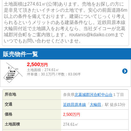
土地面積は274.61㎡(公簿)あります。売地をお探しの方に
是非見て頂きたいイチオシの土地です。安心の前面道路6m
以上の条件を備えております。建築についてじっくり考え
られるというメリットのある建築条件なし。近鉄田原本線
大輪田付近で土地購入をお考えなら、当社ダイコーが北葛
城郡河合町をご案内致します。routanis@kdaiko.comまで
いつでもお問い合わせくださいませ。
販売物件一覧
2,500
万
円
土地面積：274.61㎡
坪単価：30.1万円 / 坪数：83.06坪
所在地
奈良県
北葛城郡河合町
中山台
１丁目
交通
近鉄田原本線
「
大輪田
」駅 徒歩13分
価格
2,500万円
土地面積
274.61㎡