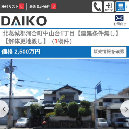
0
0
検討リスト
最近見た物件
お問合せ
北葛城郡河合町中山台1丁目【建築条件無し】
【解体更地渡し】（
1
物件）
価格
2,500万円
販売情報を確認