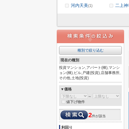
河内天美
二上神
(1)
種別で絞り込む
現在の種別
投資マンション,アパート(棟),マンシ
ョン(棟),ビル,戸建(投資),店舗事務所,
その他,土地(投資)
▼価格
～
値下げ物件
2
件が該当
利回り