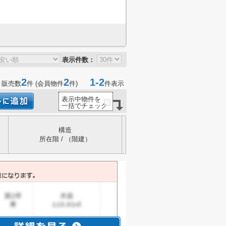
表示件数：
2
2
1-2
 販売数
件 (会員物件
件)
件表示
表示中物件を
一括でチェック
構造
所在階 / （階建）