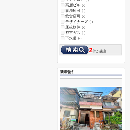
高層ビル
(-)
事務所可
(-)
飲食店可
(-)
デザイナーズ
(-)
居抜物件
(-)
都市ガス
(-)
下水道
(-)
2
件が該当
新着物件