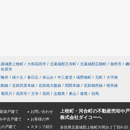
北葛城郡上牧町
/
大和高田市
/
北葛城郡王寺町
/
北葛城郡広陵町
/
御所市
/
磯
松原市
字椿井
/
緑ケ丘
/
春日丘
/
米山台
/
中三倉堂
/
礒野南町
/
元町
/
大字南
生駒線
/
近鉄田原本線
/
近鉄南大阪線
/
関西本線
/
近鉄御所線
/
桜井線
竜田川
/
高田市
/
王寺
/
高田
/
志都美
/
東山
/
箸尾
/
但馬
上牧町・河合町の不動産売却や戸
の新築戸建て
お問い合わせ
株式会社ダイコーへ
み中古戸建て
お客様の声
上の戸建て
スタッフ紹介
奈良県北葛城郡上牧町片岡台２丁目6-10