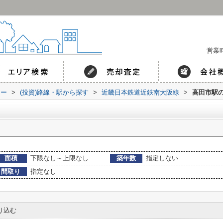
営業時
コー
>
(投資)路線・駅から探す
>
近畿日本鉄道近鉄南大阪線
>
高田市駅
面積
下限なし～上限なし
築年数
指定しない
間取り
指定なし
り込む