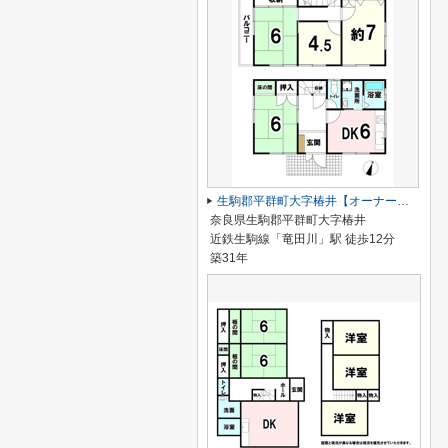
生駒郡平群町大字椿井【オーナーチェンジ】
奈良県生駒郡平群町大字椿井
近鉄生駒線「竜田川」駅 徒歩12分
築31年