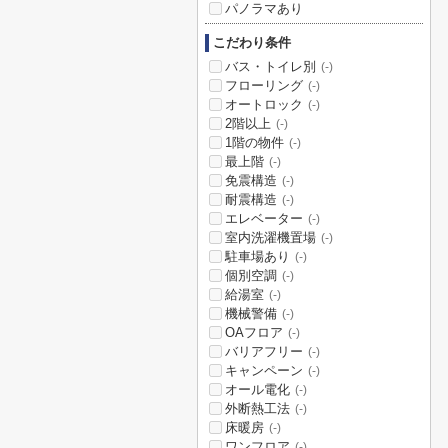
パノラマあり
こだわり条件
バス・トイレ別
(-)
フローリング
(-)
オートロック
(-)
2階以上
(-)
1階の物件
(-)
最上階
(-)
免震構造
(-)
耐震構造
(-)
エレベーター
(-)
室内洗濯機置場
(-)
駐車場あり
(-)
個別空調
(-)
給湯室
(-)
機械警備
(-)
OAフロア
(-)
バリアフリー
(-)
キャンペーン
(-)
オール電化
(-)
外断熱工法
(-)
床暖房
(-)
ワンフロア
(-)