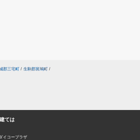
城郡三宅町
/
生駒郡斑鳩町
/
建ては
 ダイコープラザ