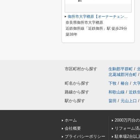
御所市大字楢原【オーナーチェンジ】
奈良県御所市大字楢原
近鉄御所線「近鉄御所」駅 徒歩29分
築38年
市区町村から探す
生駒郡平群町
/
北葛城郡河合町
/
町名から探す
下牧
/
椿台
/
大
路線から探す
和歌山線
/
近鉄
駅から探す
畠田
/
元山上口
/
ホーム
2000万円台
会社概要
リフォーム済
プライバシーポリシー
駐車場2台以