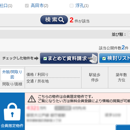
社口
高田市
浮孔
(1)
(2)
(1)
2
件が該当
並び順：
2
該当公開件数
件
外観
/
間取り
価格 / 利回り
駅徒歩
築年数
図
停歩
方位
交通 / 所在地
間取り/面積