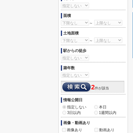
面積
～
土地面積
～
駅からの徒歩
築年数
2
件が該当
情報公開日
指定しない
本日
3日以内
1週間以内
画像・動画あり
画像あり
動画あり