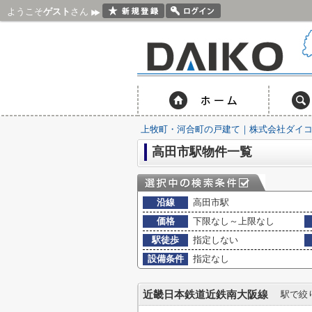
ようこそ
ゲスト
さん
上牧町・河合町の戸建て｜株式会社ダイ
高田市駅物件一覧
沿線
高田市駅
価格
下限なし～上限なし
駅徒歩
指定しない
設備条件
指定なし
近畿日本鉄道近鉄南大阪線
駅で絞