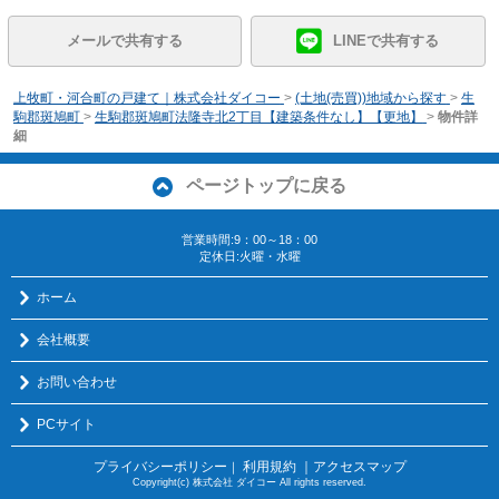
メールで共有する
LINEで共有する
上牧町・河合町の戸建て｜株式会社ダイコー
>
(土地(売買))地域から探す
>
生
駒郡斑鳩町
>
生駒郡斑鳩町法隆寺北2丁目【建築条件なし】【更地】
>
物件詳
細
ページトップに戻る
営業時間:9：00～18：00
定休日:火曜・水曜
ホーム
会社概要
お問い合わせ
PCサイト
プライバシーポリシー
利用規約
｜アクセスマップ
｜
Copyright(c) 株式会社 ダイコー All rights reserved.