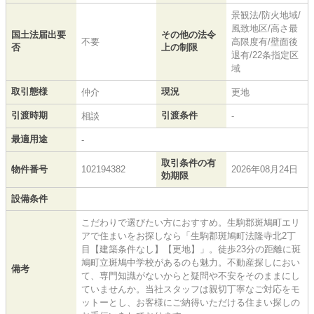
景観法/防火地域/
風致地区/高さ最
国土法届出要
その他の法令
不要
高限度有/壁面後
否
上の制限
退有/22条指定区
域
取引態様
現況
仲介
更地
引渡時期
引渡条件
相談
-
最適用途
-
取引条件の有
物件番号
102194382
2026年08月24日
効期限
設備条件
こだわりで選びたい方におすすめ。生駒郡斑鳩町エリ
アで住まいをお探しなら「生駒郡斑鳩町法隆寺北2丁
目【建築条件なし】【更地】」。徒歩23分の距離に斑
鳩町立斑鳩中学校があるのも魅力。不動産探しにおい
備考
て、専門知識がないからと疑問や不安をそのままにし
ていませんか。当社スタッフは親切丁寧なご対応をモ
ットーとし、お客様にご納得いただける住まい探しの