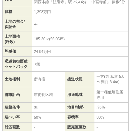
関西本線
「
法隆寺
」駅 バス4分 「中宮寺前」 停歩9分
価格
1,398万円
土地の敷金/
-/-
保証金
土地面積
185.30㎡(56.05坪)
(坪数)
坪単価
24.94万円
私道負担面積/
-/無
セットバック
一方(東 私道 5.0
土地権利
所有権
接道状況
m 間口 8.4m)
第一種低層住居
都市計画
市街化区域
用途地域
専用
建築条件
地目/地勢
無
宅地/-
建ぺい率
容積率
50%
80%
総区画数
販売区画数
-
-