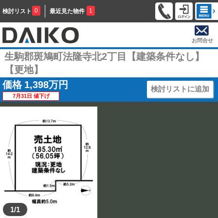
0
1
検討リスト
最近見た物件
お問合せ
生駒郡斑鳩町法隆寺北2丁目【建築条件なし】
【更地】
価格
1,398
万円
検討リストに追加
7月31日 値下げ
1/1