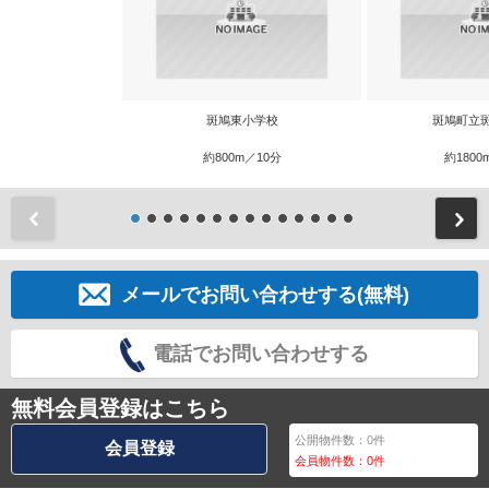
斑鳩東小学校
斑鳩町立
約800m／10分
約1800
前
メールでお問い合わせする(無料)
電話でお問い合わせする
無料会員登録はこちら
公開物件数：
0
件
会員登録
会員物件数：
0
件