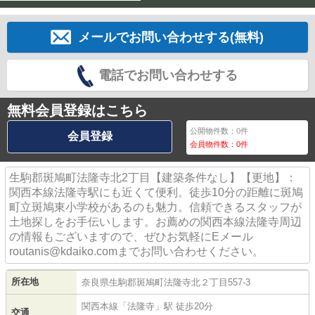
メールでお問い合わせする(無料)
電話でお問い合わせする
無料会員登録はこちら
公開物件数：
0
件
会員登録
会員物件数：
0
件
生駒郡斑鳩町法隆寺北2丁目【建築条件なし】【更地】：
関西本線法隆寺駅にも近くて便利。徒歩10分の距離に斑鳩
町立斑鳩東小学校があるのも魅力。信頼できるスタッフが
土地探しをお手伝いします。お薦めの関西本線法隆寺周辺
の情報もございますので、ぜひお気軽にEメール
routanis@kdaiko.comまでお問い合わせください。
所在地
奈良県
生駒郡斑鳩町
法隆寺北
２丁目557-3
関西本線
「
法隆寺
」駅 徒歩20分
交通