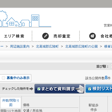
営業時
コー
>
周辺施設案内
>
北葛城郡広陵町
>
北葛城郡広陵町の公園
>
横峯
並び順：
8
募集中のみ表示
該当公開件数
件
外観
/
間取り
図
価格
駅徒歩
停歩
交通 / 所在地
間取り/土地面