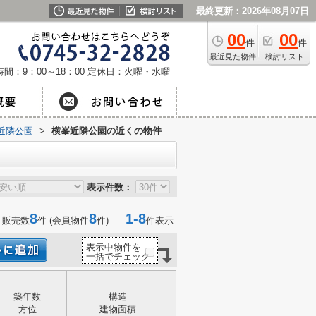
最終更新：2026年08月07日
00
00
件
件
最近見た物件
検討リスト
間：9：00～18：00
定休日：火曜・水曜
近隣公園
>
横峯近隣公園の近くの物件
表示件数：
8
8
1-8
 販売数
件 (会員物件
件)
件表示
表示中物件を
一括でチェック
築年数
構造
方位
建物面積