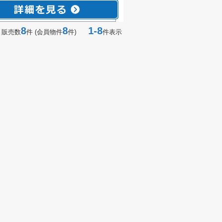
8
8
1-8
 販売数
件 (会員物件
件)
件表示