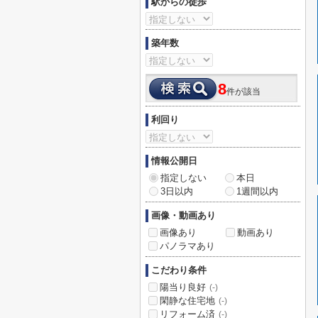
駅からの徒歩
築年数
8
件が該当
利回り
情報公開日
指定しない
本日
3日以内
1週間以内
画像・動画あり
画像あり
動画あり
パノラマあり
こだわり条件
陽当り良好
(-)
閑静な住宅地
(-)
リフォーム済
(-)