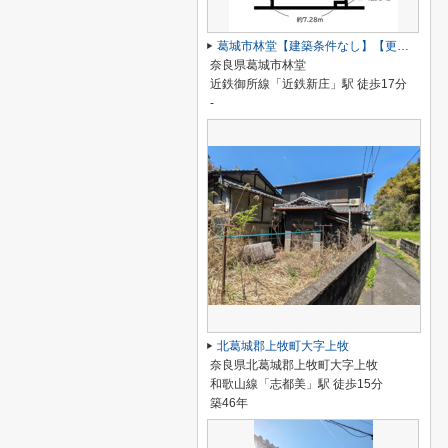
葛城市林堂【建築条件なし】【更地】
奈良県葛城市林堂
近鉄御所線「近鉄新庄」駅 徒歩17分
-
北葛城郡上牧町大字上牧
奈良県北葛城郡上牧町大字上牧
和歌山線「志都美」駅 徒歩15分
築46年