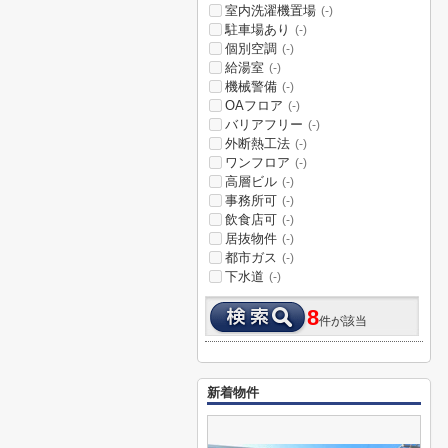
室内洗濯機置場
(-)
駐車場あり
(-)
個別空調
(-)
給湯室
(-)
機械警備
(-)
OAフロア
(-)
バリアフリー
(-)
外断熱工法
(-)
ワンフロア
(-)
高層ビル
(-)
事務所可
(-)
飲食店可
(-)
居抜物件
(-)
都市ガス
(-)
下水道
(-)
8
件が該当
新着物件