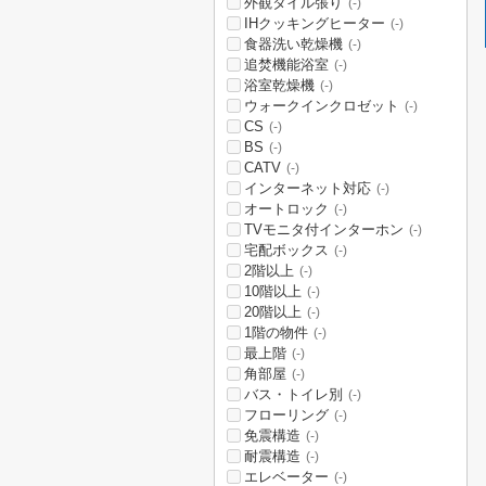
外観タイル張り
(-)
IHクッキングヒーター
(-)
食器洗い乾燥機
(-)
追焚機能浴室
(-)
浴室乾燥機
(-)
ウォークインクロゼット
(-)
CS
(-)
BS
(-)
CATV
(-)
インターネット対応
(-)
オートロック
(-)
TVモニタ付インターホン
(-)
宅配ボックス
(-)
2階以上
(-)
10階以上
(-)
20階以上
(-)
1階の物件
(-)
最上階
(-)
角部屋
(-)
バス・トイレ別
(-)
フローリング
(-)
免震構造
(-)
耐震構造
(-)
エレベーター
(-)