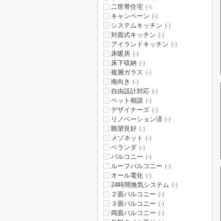
二世帯住宅
(-)
キャンペーン
(-)
システムキッチン
(-)
対面式キッチン
(-)
アイランドキッチン
(-)
床暖房
(-)
床下収納
(-)
複層ガラス
(-)
南向き
(-)
自由設計対応
(-)
ペット相談
(-)
デザイナーズ
(-)
リノベーション済
(-)
眺望良好
(-)
メゾネット
(-)
ベランダ
(-)
バルコニー
(-)
ルーフバルコニー
(-)
オール電化
(-)
24時間換気システム
(-)
２面バルコニー
(-)
３面バルコニー
(-)
両面バルコニー
(-)