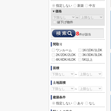
指定しない
新築
中古
▼価格
～
値下げ物件
8
件が該当
間取り
ワンルーム
1K/1DK/1LDK
2K/2DK/2LDK
3K/3DK/3LDK
4K/4DK/4LDK
5K以上
面積
～
土地面積
～
建築条件
指定しない
あり
なし