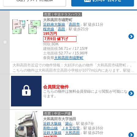
売買｜中古テラスハウス
大和高田市礒野町
近鉄南大阪線
「
高田市
」駅 徒歩11分
桜井線
「
高田
」駅 徒歩21分
195万円
7月9日 値下げ
間取:
3DK
建物面積:
56.71㎡ / 17.15坪
土地面積:
52.77㎡ / 15.96坪
奈良県
大和高田市
礒野町
大和高田市近辺での物件情報：大好評のあの物件「大和高田市礒野町」。
こちらの物件は大和高田市立高田小学校が1077m以内にあります。駅徒歩
11分の場所にある物件です。経済的なメリッ...
会員限定物件
こちらの物件は無料会員登録により閲覧が可能にな
ります。
売買｜中古一戸建
大和高田市大字池田
近鉄大阪線
「
築山
」駅 徒歩7分
和歌山線
「
ＪＲ五位堂
」駅 徒歩16分
近鉄大阪線
「
大和高田
」駅 徒歩25分