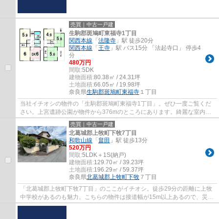
売買｜中古一戸建
生駒郡斑鳩町東福寺1丁目
関西本線
「
法隆寺
」駅 徒歩20分
関西本線
「
王寺
」駅 バス15分 「法起寺口」 停歩4
分
480万円
間取:
5DK
建物面積:
80.38㎡ / 24.31坪
土地面積:
66.05㎡ / 19.98坪
奈良県
生駒郡斑鳩町
東福寺
１丁目
当社イチオシの物件の「生駒郡斑鳩町東福寺1丁目」。ぜひ一度ご覧くだ
さい。上宮遺跡公園が物件から376mのところにあります。綺麗な室内の
中古戸建て物件で素敵な日々をおくりませんか...
売買｜中古一戸建
北葛城郡上牧町下牧7丁目
和歌山線
「
畠田
」駅 徒歩13分
520万円
間取:
5LDK＋1S(納戸)
建物面積:
129.70㎡ / 39.23坪
土地面積:
196.29㎡ / 59.37坪
奈良県
北葛城郡上牧町
下牧
７丁目
「北葛城郡上牧町下牧7丁目」のここがイチオシ。徒歩29分の距離に上牧
中学校があるのも魅力。こちらの物件は接道幅が15m以上あるので、災害
時でも安心です。徒歩13分で駅へのアクセス...