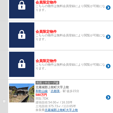
会員限定物件
こちらの物件は無料会員登録により閲覧が可能にな
ります。
会員限定物件
こちらの物件は無料会員登録により閲覧が可能にな
ります。
会員限定物件
こちらの物件は無料会員登録により閲覧が可能にな
ります。
売買｜中古一戸建
北葛城郡上牧町大字上牧
和歌山線
「
志都美
」駅 徒歩15分
580万円
間取:
7DK
建物面積:
54.00㎡ / 16.33坪
土地面積:
375.73㎡ / 113.65坪
奈良県
北葛城郡上牧町
大字上牧