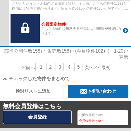
こだわりポイント満載の北葛城郡上牧町大字上牧。こちらの物件は1334m
以内に上牧中学校があります。駅から徒歩15分の物件はいかがですか。快
適な住環境が魅力的な中古の戸建て物件で充...
会員限定物件
こちらの物件は無料会員登録により閲覧が可能にな
ります。
該当公開件数
158
戸 販売数
158
戸 (会員物件
102
戸)
1-20
戸
表示
1
2
3
4
5
<<前へ
次へ>>
最初
チェックした物件をまとめて
検討リストに追加
お問い合わせ
無料会員登録はこちら
公開物件数：
0
件
会員登録
会員物件数：
0
件