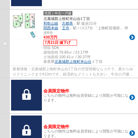
売買｜中古一戸建
北葛城郡上牧町米山台1丁目
和歌山線
「
志都美
」駅 徒歩21分
関西本線
「
王寺
」駅 バス17分 「上牧町役場前」 停
歩6分
430万円
7月21日 値下げ
間取:
5DK
建物面積:
76.60㎡ / 23.17坪
土地面積:
100.41㎡ / 30.37坪
奈良県
北葛城郡上牧町
米山台
１丁目
新着情報：北葛城郡上牧町米山台1丁目の空室情報ならコチラ。家からゆ
りクリニックまで410mです。経済的なメリットも大きい、中古の戸建て
物件となっております。道路が南西側に接して...
会員限定物件
こちらの物件は無料会員登録により閲覧が可能にな
ります。
会員限定物件
こちらの物件は無料会員登録により閲覧が可能にな
ります。