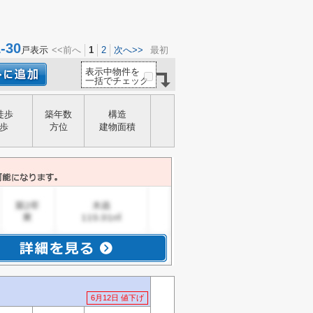
30
戸表示
<<前へ
1
2
次へ>>
最初
表示中物件を
一括でチェック
徒歩
築年数
構造
歩
方位
建物面積
6月12日 値下げ