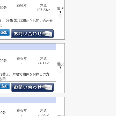
築61年
木造
30分
選択
-
107.23㎡
▼
45-32-2828からお問い合わせ
..
築47年
木造
20分
-
74.11㎡
選択
▼
れ替え。戸建て物件をお探しの方
...
築47年
木造
9分
-
76.95㎡