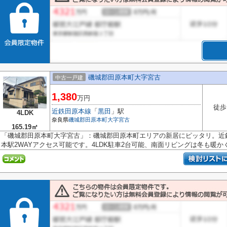
磯城郡田原本町大字宮古
中古一戸建
1,380
万円
徒歩
近鉄田原本線
「
黒田
」駅
4LDK
奈良県
磯城郡田原本町
大字宮古
165.19㎡
「磯城郡田原本町大字宮古」：磯城郡田原本町エリアの新居にピッタリ。近
本駅2WAYアクセス可能です。4LDK駐車2台可能、南面リビングは冬も暖かく過