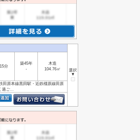
築45年
木造
15分
-
104.76㎡
選択
▼
鉄田原本線黒田駅・近鉄橿原線田原
ご...