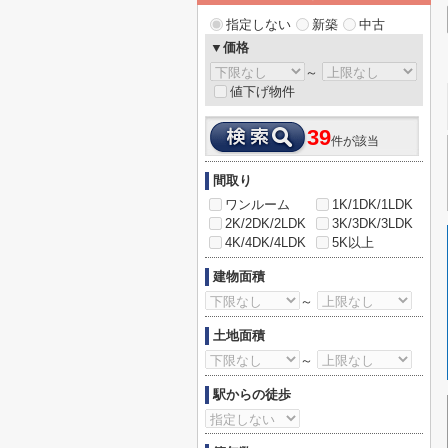
指定しない
新築
中古
▼価格
～
値下げ物件
39
件が該当
間取り
ワンルーム
1K/1DK/1LDK
2K/2DK/2LDK
3K/3DK/3LDK
4K/4DK/4LDK
5K以上
建物面積
～
土地面積
～
駅からの徒歩