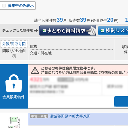
募集中のみ表示
39
39
20
1-
該当公開件数
戸 販売数
戸 (会員物件
戸)
外観
/
間取り図
価格
駅
間取り/土地面
停
交通 / 所在地
積
磯城郡田原本町大字八田
中古一戸建