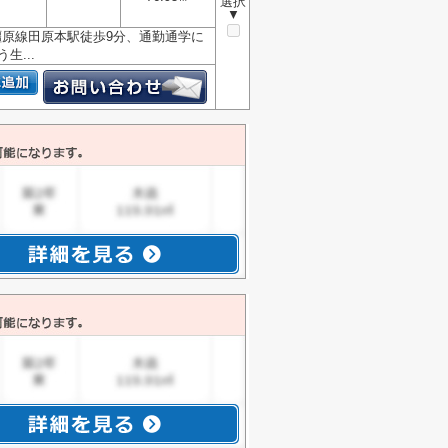
選択
▼
橿原線田原本駅徒歩9分、通勤通学に
...