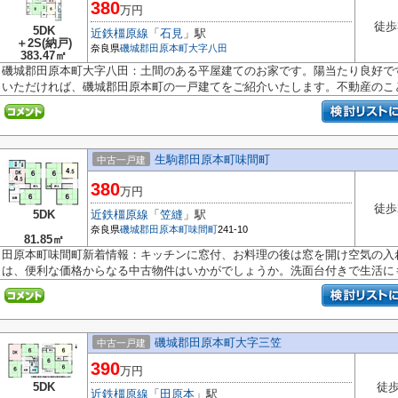
380
万円
徒歩
5DK
近鉄橿原線
「
石見
」駅
＋2S(納戸)
奈良県
磯城郡田原本町
大字八田
383.47㎡
磯城郡田原本町大字八田：土間のある平屋建てのお家です。陽当たり良好です。07
いただければ、磯城郡田原本町の一戸建てをご紹介いたします。不動産のこと.
生駒郡田原本町味間町
中古一戸建
380
万円
徒歩
5DK
近鉄橿原線
「
笠縫
」駅
奈良県
磯城郡田原本町
味間町
241-10
81.85㎡
田原本町味間町新着情報：キッチンに窓付、お料理の後は窓を開け空気の入
は、便利な価格からなる中古物件はいかがでしょうか。洗面台付きで生活にも困
磯城郡田原本町大字三笠
中古一戸建
390
万円
5DK
徒歩
近鉄橿原線
「
田原本
」駅