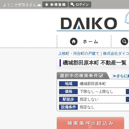
ようこそ
ゲスト
さん
上牧町・河合町の戸建て｜株式会社ダイ
磯城郡田原本町 不動産一覧
≫さらに
地域
磯城郡田原本町
価格
下限なし～上限なし
駅徒歩
指定しない
設備条件
指定なし