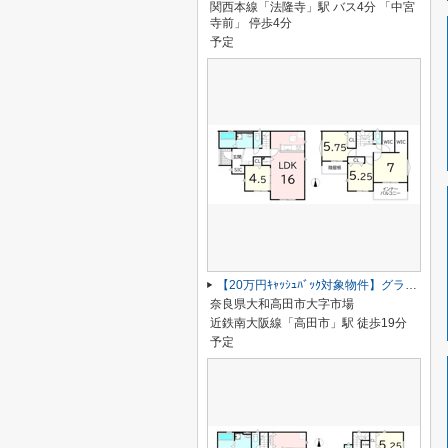
関西本線「法隆寺」駅 バス4分 「中宮
寺前」 停歩4分
予定
【20万円ｷｬｯｼｭﾊﾞｯｸ対象物件】グラファーレ大和高田市市場5期 全6棟 5号棟
奈良県大和高田市大字市場
近鉄南大阪線「高田市」駅 徒歩19分
予定