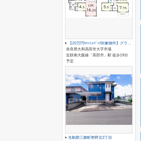
【20万円ｷｬｯｼｭﾊﾞｯｸ対象物件】グラファーレ大和高田市市場5期 全6棟 1号棟
奈良県大和高田市大字市場
近鉄南大阪線「高田市」駅 徒歩19分
予定
生駒郡三郷町勢野北3丁目