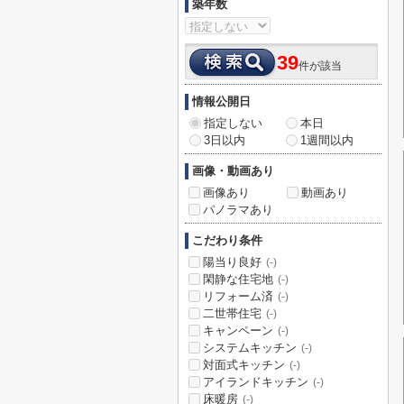
築年数
39
件が該当
情報公開日
指定しない
本日
3日以内
1週間以内
画像・動画あり
画像あり
動画あり
パノラマあり
こだわり条件
陽当り良好
(-)
閑静な住宅地
(-)
リフォーム済
(-)
二世帯住宅
(-)
キャンペーン
(-)
システムキッチン
(-)
対面式キッチン
(-)
アイランドキッチン
(-)
床暖房
(-)