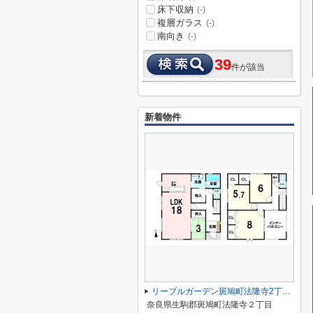
床下収納
(-)
複層ガラス
(-)
南向き
(-)
39
件が該当
新着物件
リーブルガーデン斑鳩町法隆寺2丁目 全2棟 2号棟
奈良県生駒郡斑鳩町法隆寺２丁目