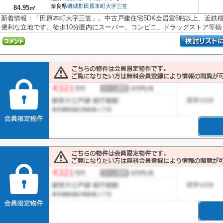
奈良県
磯城郡田原本町
大字三笠
84.95㎡
新着情報：「田原本町大字三笠」。中古戸建住宅5DK全居室6帖以上、近鉄
便利な立地です。徒歩10分圏内にスーパー、コンビニ、ドラッグストア等揃う生