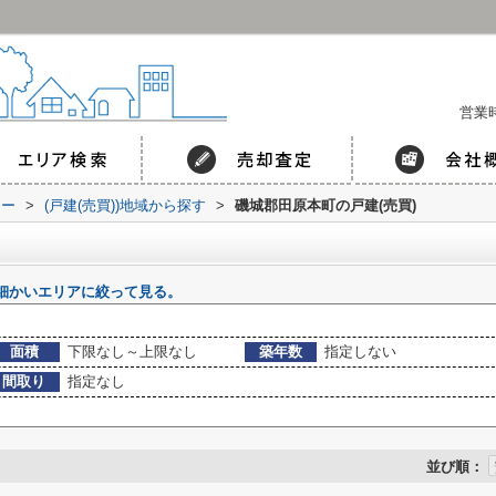
営業時
コー
>
(戸建(売買))地域から探す
>
磯城郡田原本町の戸建(売買)
細かいエリアに絞って見る。
面積
下限なし～上限なし
築年数
指定しない
間取り
指定なし
並び順：