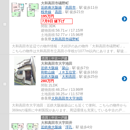
大和高田市礒野町
近鉄南大阪線
「
高田市
」駅 徒歩11分
桜井線
「
高田
」駅 徒歩21分
195万円
7月9日 値下げ
間取:
3DK
建物面積:
56.71㎡ / 17.15坪
土地面積:
52.77㎡ / 15.96坪
奈良県
大和高田市
礒野町
大和高田市近辺での物件情報：大好評のあの物件「大和高田市礒野町」。
こちらの物件は大和高田市立高田小学校が1077m以内にあります。駅徒歩
11分の場所にある物件です。経済的なメリッ...
売買｜中古一戸建
大和高田市大字池田
近鉄大阪線
「
築山
」駅 徒歩7分
和歌山線
「
ＪＲ五位堂
」駅 徒歩16分
近鉄大阪線
「
大和高田
」駅 徒歩25分
280万円
間取:
2LDK
建物面積:
46.25㎡ / 13.99坪
土地面積:
38.25㎡ / 11.57坪
奈良県
大和高田市
大字池田
大和高田市大字池田：近鉄大阪線築山にも近くて便利。こちらの物件から
369mの場所に中村医院があります。周辺環境も充実している中古の戸建
て物件です。好評の駅近物件となっており、...
売買｜中古一戸建
大和高田市大字田井
近鉄南大阪線
「
浮孔
」駅 徒歩4分