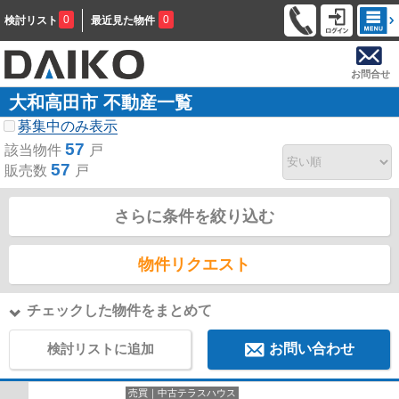
0
0
検討リスト
最近見た物件
お問合せ
大和高田市 不動産一覧
募集中のみ表示
57
該当物件
戸
57
販売数
戸
さらに条件を絞り込む
物件リクエスト
チェックした物件をまとめて
検討リストに追加
お問い合わせ
売買｜中古テラスハウス