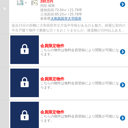
280万円
間取:
4DK
建物面積:
72.04㎡ / 21.79坪
土地面積:
85.23㎡ / 25.78坪
奈良県
大和高田市
大字田井
徒歩15分の距離に大和高田市立片塩中学校があるのも魅力。綺麗な室内の
中古戸建て物件で素敵な日々をおくりませんか。接道幅が10m以上あると
利便性が高いです。駅徒歩4分という立地が...
会員限定物件
こちらの物件は無料会員登録により閲覧が可能にな
ります。
会員限定物件
こちらの物件は無料会員登録により閲覧が可能にな
ります。
会員限定物件
こちらの物件は無料会員登録により閲覧が可能にな
ります。