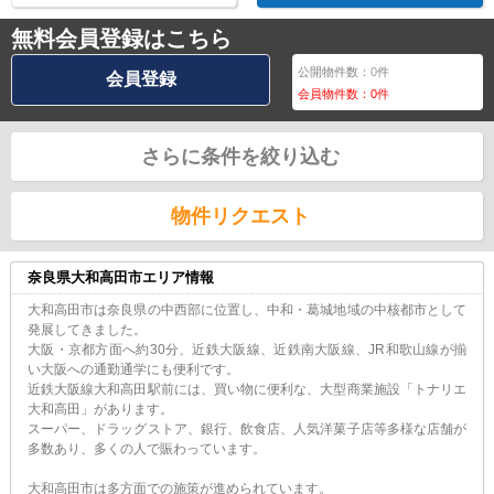
無料会員登録はこちら
公開物件数：
0
件
会員登録
会員物件数：
0
件
さらに条件を絞り込む
物件リクエスト
奈良県大和高田市エリア情報
大和高田市は奈良県の中西部に位置し、中和・葛城地域の中核都市として
発展してきました。
大阪・京都方面へ約30分、近鉄大阪線、近鉄南大阪線、JR和歌山線が揃
い大阪への通勤通学にも便利です。
近鉄大阪線大和高田駅前には、買い物に便利な、大型商業施設「トナリエ
大和高田」があります。
スーパー、ドラッグストア、銀行、飲食店、人気洋菓子店等多様な店舗が
多数あり、多くの人で賑わっています。
大和高田市は多方面での施策が進められています。