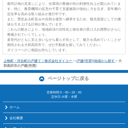
都市計画の見直しにより、住環境の整備や街の利便性向上が図られていま
す。特に、教育機関の拡充や子育て支援施策の強化に力を注ぎ、若年層の
定住率を高める取り組みが進行中です。
また、歴史ある町並みや自然を後世へ継承するため、観光資源としての価
値も引き上げる計画が進んでいます。
これらの動きにより、地域経済の活性化と移住者の受け入れ態勢がさらに
整備されていくでしょう。
多世代がともに支え合いながら暮らす街として、魅力を高めていくことが
期待される大和高田市で、ぜひ不動産を探してみてください。
ダイコーへのご相談お待ちしています。
上牧町・河合町の戸建て｜株式会社ダイコー
>
(戸建(売買))地域から探す
>
大
和高田市の戸建(売買)
ページトップに戻る
営業時間:9：00～18：00
定休日:火曜・水曜
ホーム
会社概要