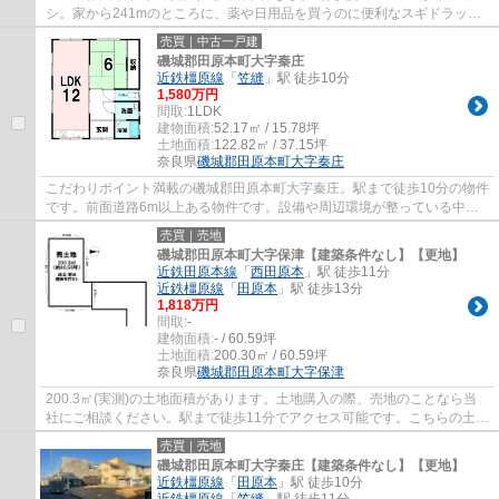
シ。家から241mのところに、薬や日用品を買うのに便利なスギドラッグ
田原本店があります。建築条件がないので、自...
売買｜中古一戸建
磯城郡田原本町大字秦庄
近鉄橿原線
「
笠縫
」駅 徒歩10分
1,580万円
間取:
1LDK
建物面積:
52.17㎡ / 15.78坪
土地面積:
122.82㎡ / 37.15坪
奈良県
磯城郡田原本町
大字秦庄
こだわりポイント満載の磯城郡田原本町大字秦庄。駅まで徒歩10分の物件
です。前面道路6m以上ある物件です。設備や周辺環境が整っている中古
戸建てはいかがでしょうか。ダイコーがお勧...
売買｜売地
磯城郡田原本町大字保津【建築条件なし】【更地】
近鉄田原本線
「
西田原本
」駅 徒歩11分
近鉄橿原線
「
田原本
」駅 徒歩13分
1,818万円
間取:
-
建物面積:
- / 60.59坪
土地面積:
200.30㎡ / 60.59坪
奈良県
磯城郡田原本町
大字保津
200.3㎡(実測)の土地面積があります。土地購入の際、売地のことなら当
社にご相談ください。駅まで徒歩11分でアクセス可能です。こちらの土地
は前面道路6m以上です。土地探しはダイコー...
売買｜売地
磯城郡田原本町大字秦庄【建築条件なし】【更地】
近鉄橿原線
「
田原本
」駅 徒歩10分
近鉄橿原線
「
笠縫
」駅 徒歩11分