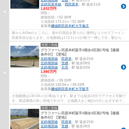
近鉄田原本線
「
西田原本
」駅 徒歩11分
1,832万円
間取:
-
建物面積:
- / 52.36坪
土地面積:
173.11㎡ / 52.36坪
奈良県
磯城郡田原本町
大字秦庄
家から443mのところに、薬や日用品を買うのに便利なココカラファイン
田原本店があります。土地面積は173.11㎡(公簿)で一押しです。駅から徒
歩10分圏内に立地しています。こちらは間取...
売買｜売地
グラファーレ田原本町阪手4期全4区画1号地【建築
条件付】【更地】
近鉄橿原線
「
田原本
」駅 徒歩15分
近鉄橿原線
「
笠縫
」駅 徒歩28分
近鉄橿原線
「
石見
」駅 徒歩33分
1,980万円
間取:
-
建物面積:
- / 39.33坪
土地面積:
130.04㎡ / 39.33坪
奈良県
磯城郡田原本町
大字阪手
土地面積は130.04㎡(公簿)あります。駅までは徒歩15分でアクセス可能で
す。周辺環境の良い売地ですので、土地購入をご検討の方におすすめで
す。建築条件付きは、売主としては建物の建...
売買｜売地
グラファーレ田原本町阪手4期全4区画2号地【建築
条件付】【更地】
近鉄橿原線
「
田原本
」駅 徒歩15分
近鉄橿原線
「
笠縫
」駅 徒歩28分