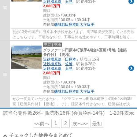
近鉄橿原線
「
石見
」駅 徒歩33分
2,080万円
間取:
-
建物面積:
- / 39.33坪
土地面積:
130.05㎡ / 39.34坪
奈良県
磯城郡田原本町
大字阪手
徒歩13分の場所に田原本小学校があります。周辺環境が充実している売地
はこちらです。平坦地なので、工事自体も進めやすく、工事時間も短くな
りやすいですよ。建築条件付きなので、売...
売買｜売地
グラファーレ田原本町阪手4期全4区画3号地【建築
条件付】【更地】
近鉄橿原線
「
田原本
」駅 徒歩15分
近鉄橿原線
「
笠縫
」駅 徒歩28分
近鉄橿原線
「
石見
」駅 徒歩33分
2,080万円
間取:
-
建物面積:
- / 39.33坪
土地面積:
130.04㎡ / 39.33坪
奈良県
磯城郡田原本町
大字阪手
ぜひ一度見ていただきたい、「グラファーレ田原本町阪手4期全4区画3区
画【建築条件付】【更地】」です。建築条件付きなので、建築会社が決ま
っていることと併せて、土地購入から建物着...
該当公開件数
26
件 販売数
26
件 (会員物件
14
件)
1-20
件表示
1
2
<<前へ
次へ>>
最初
チェックした物件をまとめて