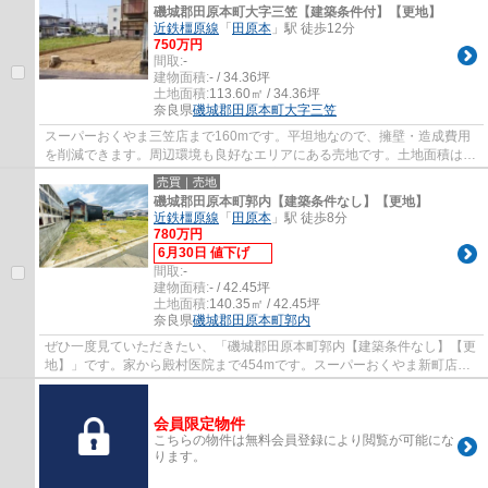
磯城郡田原本町大字三笠【建築条件付】【更地】
近鉄橿原線
「
田原本
」駅 徒歩12分
750万円
間取:
-
建物面積:
- / 34.36坪
土地面積:
113.60㎡ / 34.36坪
奈良県
磯城郡田原本町
大字三笠
スーパーおくやま三笠店まで160mです。平坦地なので、擁壁・造成費用
を削減できます。周辺環境も良好なエリアにある売地です。土地面積は
113.6㎡(公簿)でございます。情報量豊富なダイ...
売買｜売地
磯城郡田原本町郭内【建築条件なし】【更地】
近鉄橿原線
「
田原本
」駅 徒歩8分
780万円
6月30日 値下げ
間取:
-
建物面積:
- / 42.45坪
土地面積:
140.35㎡ / 42.45坪
奈良県
磯城郡田原本町
郭内
ぜひ一度見ていただきたい、「磯城郡田原本町郭内【建築条件なし】【更
地】」です。家から殿村医院まで454mです。スーパーおくやま新町店ま
で476mです。アップダウンの少ない平坦地で...
会員限定物件
こちらの物件は無料会員登録により閲覧が可能にな
ります。