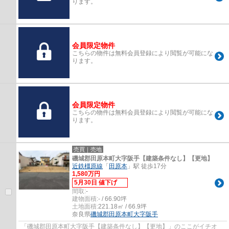
ります。
会員限定物件
こちらの物件は無料会員登録により閲覧が可能にな
ります。
会員限定物件
こちらの物件は無料会員登録により閲覧が可能にな
ります。
売買｜売地
磯城郡田原本町大字阪手【建築条件なし】【更地】
近鉄橿原線
「
田原本
」駅 徒歩17分
1,580万円
5月30日 値下げ
間取:
-
建物面積:
- / 66.90坪
土地面積:
221.18㎡ / 66.9坪
奈良県
磯城郡田原本町
大字阪手
「磯城郡田原本町大字阪手【建築条件なし】【更地】」のここがイチオ