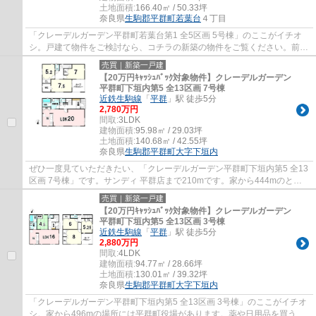
土地面積:
166.40㎡ / 50.33坪
奈良県
生駒郡平群町
若葉台
４丁目
「クレーデルガーデン平群町若葉台第1 全5区画 5号棟」のここがイチオ
シ。戸建て物件をご検討なら、コチラの新築の物件をご覧ください。前面
道路6m以上の物件です。近鉄生駒線平群付近...
売買｜新築一戸建
【20万円ｷｬｯｼｭﾊﾞｯｸ対象物件】クレーデルガーデン
平群町下垣内第5 全13区画 7号棟
近鉄生駒線
「
平群
」駅 徒歩5分
2,780万円
間取:
3LDK
建物面積:
95.98㎡ / 29.03坪
土地面積:
140.68㎡ / 42.55坪
奈良県
生駒郡平群町
大字下垣内
ぜひ一度見ていただきたい、「クレーデルガーデン平群町下垣内第5 全13
区画 7号棟」です。サンディ 平群店まで210mです。家から444mのとこ
ろに奈良中央信用金庫平群支店があります。築...
売買｜新築一戸建
【20万円ｷｬｯｼｭﾊﾞｯｸ対象物件】クレーデルガーデン
平群町下垣内第5 全13区画 3号棟
近鉄生駒線
「
平群
」駅 徒歩5分
2,880万円
間取:
4LDK
建物面積:
94.77㎡ / 28.66坪
土地面積:
130.01㎡ / 39.32坪
奈良県
生駒郡平群町
大字下垣内
「クレーデルガーデン平群町下垣内第5 全13区画 3号棟」のここがイチオ
シ。家から496mの場所には平群町役場があります。薬や日用品を買うの