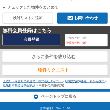
チェックした物件をまとめて
検討リストに追加
お問い合わせ
無料会員登録はこちら
公開物件数：
0
件
会員登録
会員物件数：
0
件
さらに条件を絞り込む
物件リクエスト
上牧町・河合町の戸建て｜株式会社ダイコー
>
(戸建(売買))路線・駅から探す
>
近畿日本鉄道近鉄生駒線
>
平群駅の戸建(売買)
ページトップに戻る
営業時間:9：00～18：00