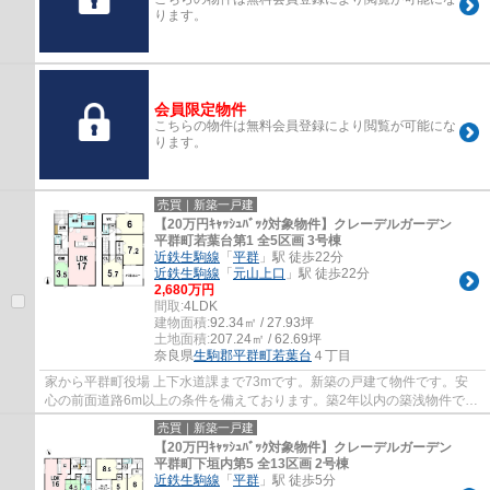
ります。
会員限定物件
こちらの物件は無料会員登録により閲覧が可能にな
ります。
売買｜新築一戸建
【20万円ｷｬｯｼｭﾊﾞｯｸ対象物件】クレーデルガーデン
平群町若葉台第1 全5区画 3号棟
近鉄生駒線
「
平群
」駅 徒歩22分
近鉄生駒線
「
元山上口
」駅 徒歩22分
2,680万円
間取:
4LDK
建物面積:
92.34㎡ / 27.93坪
土地面積:
207.24㎡ / 62.69坪
奈良県
生駒郡平群町
若葉台
４丁目
家から平群町役場 上下水道課まで73mです。新築の戸建て物件です。安
心の前面道路6m以上の条件を備えております。築2年以内の築浅物件で
す。近鉄生駒線平群周辺の不動産購入を検討され...
売買｜新築一戸建
【20万円ｷｬｯｼｭﾊﾞｯｸ対象物件】クレーデルガーデン
平群町下垣内第5 全13区画 2号棟
近鉄生駒線
「
平群
」駅 徒歩5分