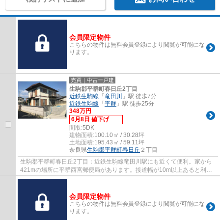
会員限定物件
こちらの物件は無料会員登録により閲覧が可能にな
ります。
売買｜中古一戸建
生駒郡平群町春日丘2丁目
近鉄生駒線
「
竜田川
」駅 徒歩7分
近鉄生駒線
「
平群
」駅 徒歩25分
348万円
6月8日 値下げ
間取:
5DK
建物面積:
100.10㎡ / 30.28坪
土地面積:
195.43㎡ / 59.11坪
奈良県
生駒郡平群町
春日丘
２丁目
生駒郡平群町春日丘2丁目：近鉄生駒線竜田川駅にも近くて便利。家から
421mの場所に平群西宮郵便局があります。接道幅が10m以上あると利便
性が高いです。中古の戸建て物件のご紹介です...
会員限定物件
こちらの物件は無料会員登録により閲覧が可能にな
ります。