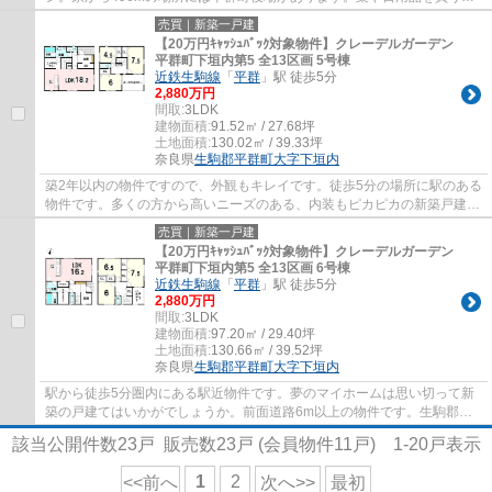
に便利なさかもと薬局 平群店まで、109mです...
売買｜新築一戸建
【20万円ｷｬｯｼｭﾊﾞｯｸ対象物件】クレーデルガーデン
平群町下垣内第5 全13区画 5号棟
近鉄生駒線
「
平群
」駅 徒歩5分
2,880万円
間取:
3LDK
建物面積:
91.52㎡ / 27.68坪
土地面積:
130.02㎡ / 39.33坪
奈良県
生駒郡平群町
大字下垣内
築2年以内の物件ですので、外観もキレイです。徒歩5分の場所に駅のある
物件です。多くの方から高いニーズのある、内装もピカピカの新築戸建て
の物件です。こちらの土地は前面道路6m以...
売買｜新築一戸建
【20万円ｷｬｯｼｭﾊﾞｯｸ対象物件】クレーデルガーデン
平群町下垣内第5 全13区画 6号棟
近鉄生駒線
「
平群
」駅 徒歩5分
2,880万円
間取:
3LDK
建物面積:
97.20㎡ / 29.40坪
土地面積:
130.66㎡ / 39.52坪
奈良県
生駒郡平群町
大字下垣内
駅から徒歩5分圏内にある駅近物件です。夢のマイホームは思い切って新
築の戸建てはいかがでしょうか。前面道路6m以上の物件です。生駒郡平
群町より一戸建てをお探しの方は、地域密着型...
該当公開件数
23
戸 販売数
23
戸 (会員物件
11
戸)
1-20
戸表示
1
2
<<前へ
次へ>>
最初