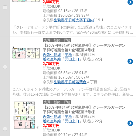
2,680万円
間取:
4LDK
建物面積:
93.15㎡ / 28.17坪
土地面積:
130.02㎡ / 39.33坪
奈良県
生駒郡平群町
大字下垣内
119-1
「クレーデルガーデン平群町下垣内第5 全13区画 2号棟」のここがイチオ
シ。南都銀行平群支店まで490mです。家から496mの場所には平群町役場
があります。利便性良好な前面道路6m以上の...
売買｜新築一戸建
【20万円ｷｬｯｼｭﾊﾞｯｸ対象物件】クレーデルガーデン
平群町若葉台第1 全5区画 4号棟
近鉄生駒線
「
平群
」駅 徒歩22分
近鉄生駒線
「
元山上口
」駅 徒歩22分
2,780万円
間取:
4LDK
建物面積:
95.58㎡ / 28.91坪
土地面積:
167.53㎡ / 50.67坪
奈良県
生駒郡平群町
若葉台
４丁目
こだわりポイント満載のクレーデルガーデン平群町若葉台第1 全5区画 4
号棟。徒歩15分の場所に平群小学校があります。コチラの物件は、新築の
戸建て物件で設備も充実しています。こちら...
売買｜新築一戸建
【20万円ｷｬｯｼｭﾊﾞｯｸ対象物件】クレーデルガーデン
平群町若葉台第1 全5区画 5号棟
近鉄生駒線
「
平群
」駅 徒歩22分
近鉄生駒線
「
元山上口
」駅 徒歩22分
2,780万円
間取:
3LDK
建物面積:
90.72㎡ / 27.44坪