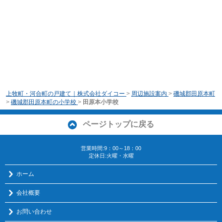
上牧町・河合町の戸建て｜株式会社ダイコー
>
周辺施設案内
>
磯城郡田原本町
>
磯城郡田原本町の小学校
>
田原本小学校
ページトップに戻る
営業時間:9：00～18：00
定休日:火曜・水曜
ホーム
会社概要
お問い合わせ