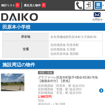
0
0
検討リスト
最近見た物件
お問合せ
田原本小学校
所在地
奈良県磯城郡田原本町大字新町48
近鉄橿原線 田原本駅
交通
近鉄橿原線 石見駅
近鉄田原本線 黒田駅
施設周辺の物件
売買｜売地
グラファーレ田原本町阪手4期全4区画1号地
【建築条件付】【更地】
近鉄橿原線「田原本」駅 徒歩15分
近鉄橿原線「笠縫」駅 徒歩28分
近鉄橿原線「石見」駅 徒歩33分
1,980万円
間取:
-
建物面積:
- / 39.33坪