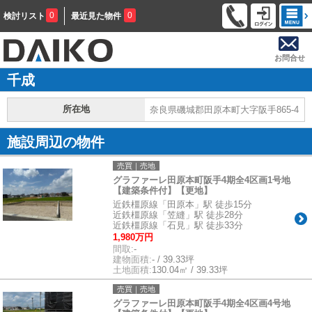
0
0
検討リスト
最近見た物件
お問合せ
千成
所在地
奈良県磯城郡田原本町大字阪手865-4
施設周辺の物件
売買｜売地
グラファーレ田原本町阪手4期全4区画1号地
【建築条件付】【更地】
近鉄橿原線「田原本」駅 徒歩15分
近鉄橿原線「笠縫」駅 徒歩28分
近鉄橿原線「石見」駅 徒歩33分
1,980万円
間取:
-
建物面積:
- / 39.33坪
土地面積:
130.04㎡ / 39.33坪
売買｜売地
グラファーレ田原本町阪手4期全4区画4号地