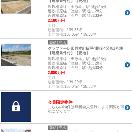
【建築条件付】【更地】
近鉄橿原線「田原本」駅 徒歩15分
近鉄橿原線「笠縫」駅 徒歩28分
近鉄橿原線「石見」駅 徒歩33分
2,180万円
間取:
-
建物面積:
- / 39.33坪
土地面積:
130.05㎡ / 39.33坪
売買｜売地
グラファーレ田原本町阪手4期全4区画3号地
【建築条件付】【更地】
近鉄橿原線「田原本」駅 徒歩15分
近鉄橿原線「笠縫」駅 徒歩28分
近鉄橿原線「石見」駅 徒歩33分
2,080万円
間取:
-
建物面積:
- / 39.33坪
土地面積:
130.04㎡ / 39.33坪
会員限定物件
こちらの物件は無料会員登録により閲覧が可
能になります。
売買｜売地