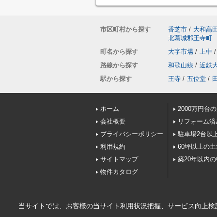
市区町村から探す
香芝市
/
大和高
北葛城郡王寺町
町名から探す
大字市場
/
上中
/
路線から探す
和歌山線
/
近鉄
駅から探す
王寺
/
五位堂
/
ホーム
2000万円台
会社概要
リフォーム済
プライバシーポリシー
駐車場2台以
利用規約
60坪以上の土
サイトマップ
築20年以内
物件カタログ
当サイトでは、お客様の当サイト利用状況把握、サービス向上検討