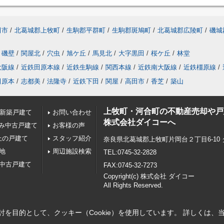
田市
/
北葛城郡上牧町
/
生駒郡平群町
/
生駒郡斑鳩町
/
北葛城郡広陵町
/
磯城
磯壁
/
関屋北
/
穴虫
/
旭ケ丘
/
馬見北
/
大字黒田
/
桜ケ丘
/
林堂
大阪線
/
近鉄田原本線
/
近鉄生駒線
/
関西本線
/
近鉄南大阪線
/
近鉄橿原線
/
田原本
/
志都美
/
法隆寺
/
近鉄下田
/
関屋
/
高田市
/
香芝
/
築山
上牧町・河合町の不動産売却や戸
の新築戸建て
お問い合わせ
株式会社ダイコーへ
み中古戸建て
お客様の声
上の戸建て
スタッフ紹介
奈良県北葛城郡上牧町片岡台２丁目6-10
地
周辺施設検索
TEL:0745-32-2828
の中古戸建て
FAX:0745-32-7273
Copyright(c) 株式会社 ダイコー
All Rights Reserved.
を目的として、クッキー（Cookie）を使用しています。
詳しくは、