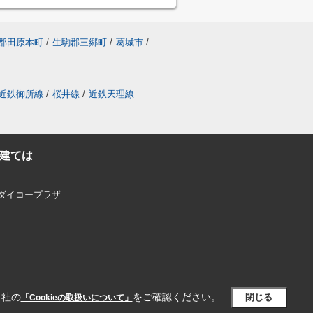
郡田原本町
/
生駒郡三郷町
/
葛城市
/
近鉄御所線
/
桜井線
/
近鉄天理線
建ては
 ダイコープラザ
当社の
をご確認ください。
閉じる
「Cookieの取扱いについて」