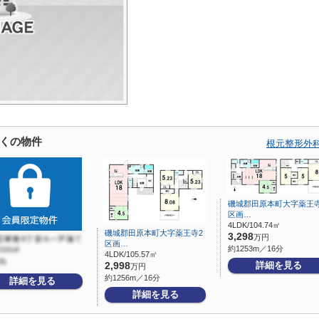
くの物件
根元整形外
磯城郡田原本町大字薬王寺
区画…
4LDK/104.74㎡
磯城郡田原本町大字薬王寺2
3,298
万円
区画…
約1253m／16分
4LDK/105.57㎡
詳細を見る
2,998
万円
約1256m／16分
詳細を見る
詳細を見る