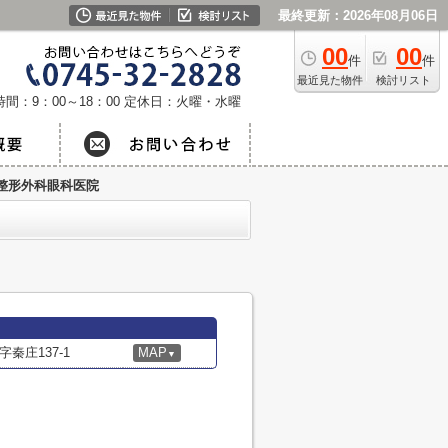
最終更新：2026年08月06日
00
00
件
件
最近見た物件
検討リスト
間：9：00～18：00
定休日：火曜・水曜
整形外科眼科医院
秦庄137-1
MAP
▼