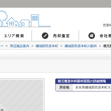
営業時
コー
>
周辺施設案内
>
磯城郡田原本町
>
磯城郡田原本町の眼科
>
根元
根元整形外科眼科医院の詳細情報
所在地
奈良県磯城郡田原本町大字