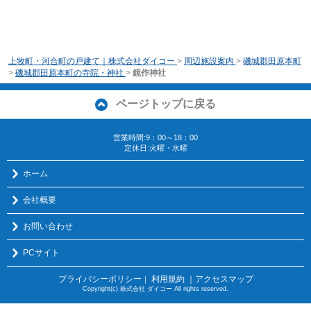
上牧町・河合町の戸建て｜株式会社ダイコー
>
周辺施設案内
>
磯城郡田原本町
>
磯城郡田原本町の寺院・神社
>
鏡作神社
ページトップに戻る
営業時間:9：00～18：00
定休日:火曜・水曜
ホーム
会社概要
お問い合わせ
PCサイト
プライバシーポリシー
利用規約
｜アクセスマップ
｜
Copyright(c) 株式会社 ダイコー All rights reserved.