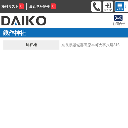
0
0
検討リスト
最近見た物件
お問合せ
鏡作神社
所在地
奈良県磯城郡田原本町大字八尾816