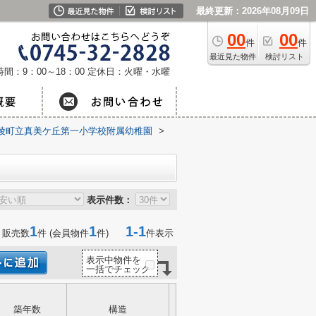
最終更新：2026年08月09日
00
00
件
件
最近見た物件
検討リスト
間：9：00～18：00
定休日：火曜・水曜
陵町立真美ケ丘第一小学校附属幼稚園
>
表示件数：
1
1
1-1
 販売数
件 (会員物件
件)
件表示
表示中物件を
一括でチェック
築年数
構造