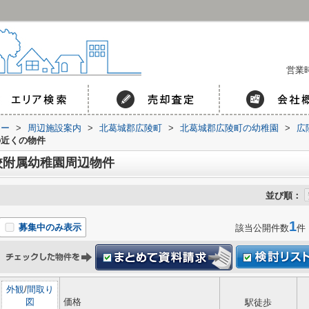
営業時
コー
>
周辺施設案内
>
北葛城郡広陵町
>
北葛城郡広陵町の幼稚園
>
広
の近くの物件
校附属幼稚園周辺物件
並び順：
1
募集中のみ表示
該当公開件数
件
外観
/
間取り
図
価格
駅徒歩