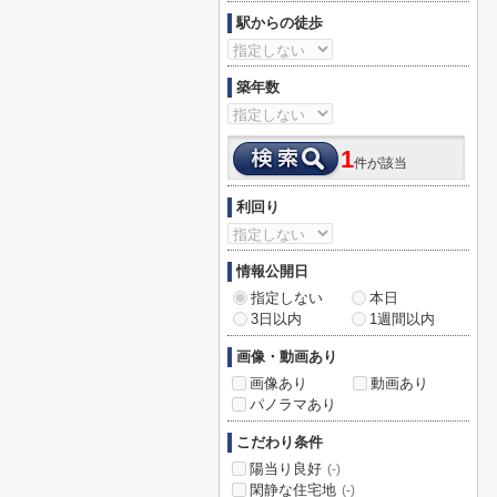
駅からの徒歩
築年数
1
件が該当
利回り
情報公開日
指定しない
本日
3日以内
1週間以内
画像・動画あり
画像あり
動画あり
パノラマあり
こだわり条件
陽当り良好
(-)
閑静な住宅地
(-)