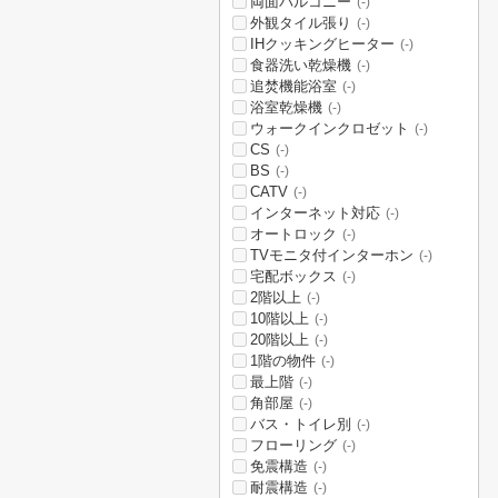
両面バルコニー
(-)
外観タイル張り
(-)
IHクッキングヒーター
(-)
食器洗い乾燥機
(-)
追焚機能浴室
(-)
浴室乾燥機
(-)
ウォークインクロゼット
(-)
CS
(-)
BS
(-)
CATV
(-)
インターネット対応
(-)
オートロック
(-)
TVモニタ付インターホン
(-)
宅配ボックス
(-)
2階以上
(-)
10階以上
(-)
20階以上
(-)
1階の物件
(-)
最上階
(-)
角部屋
(-)
バス・トイレ別
(-)
フローリング
(-)
免震構造
(-)
耐震構造
(-)