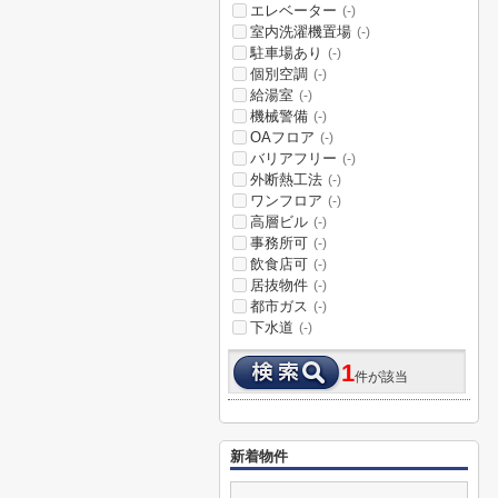
エレベーター
(-)
室内洗濯機置場
(-)
駐車場あり
(-)
個別空調
(-)
給湯室
(-)
機械警備
(-)
OAフロア
(-)
バリアフリー
(-)
外断熱工法
(-)
ワンフロア
(-)
高層ビル
(-)
事務所可
(-)
飲食店可
(-)
居抜物件
(-)
都市ガス
(-)
下水道
(-)
1
件が該当
新着物件