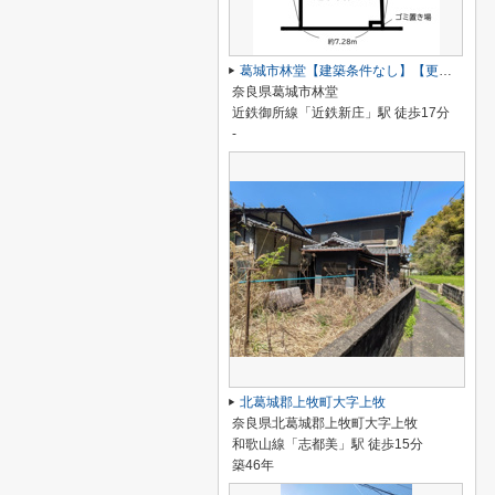
葛城市林堂【建築条件なし】【更地】
奈良県葛城市林堂
近鉄御所線「近鉄新庄」駅 徒歩17分
-
北葛城郡上牧町大字上牧
奈良県北葛城郡上牧町大字上牧
和歌山線「志都美」駅 徒歩15分
築46年