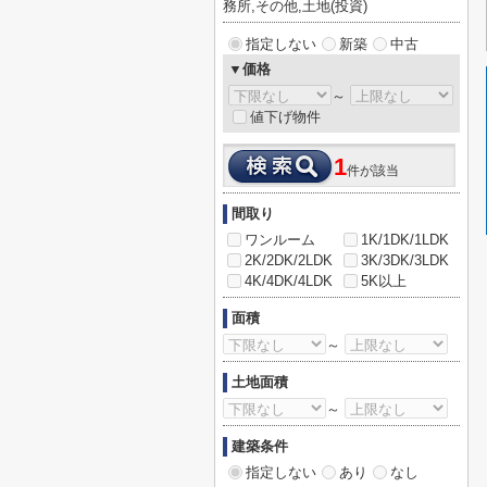
務所,その他,土地(投資)
指定しない
新築
中古
▼価格
～
値下げ物件
1
件が該当
間取り
ワンルーム
1K/1DK/1LDK
2K/2DK/2LDK
3K/3DK/3LDK
4K/4DK/4LDK
5K以上
面積
～
土地面積
～
建築条件
指定しない
あり
なし