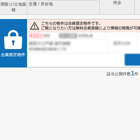
停歩
交通 / 所在地
間取り/土地面
積
1
該当公開件数
件