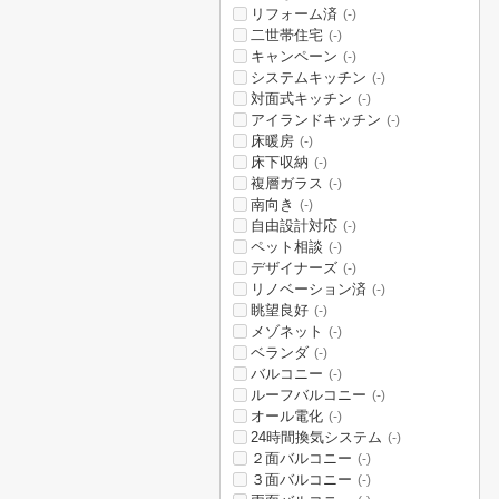
リフォーム済
(-)
二世帯住宅
(-)
キャンペーン
(-)
システムキッチン
(-)
対面式キッチン
(-)
アイランドキッチン
(-)
床暖房
(-)
床下収納
(-)
複層ガラス
(-)
南向き
(-)
自由設計対応
(-)
ペット相談
(-)
デザイナーズ
(-)
リノベーション済
(-)
眺望良好
(-)
メゾネット
(-)
ベランダ
(-)
バルコニー
(-)
ルーフバルコニー
(-)
オール電化
(-)
24時間換気システム
(-)
２面バルコニー
(-)
３面バルコニー
(-)