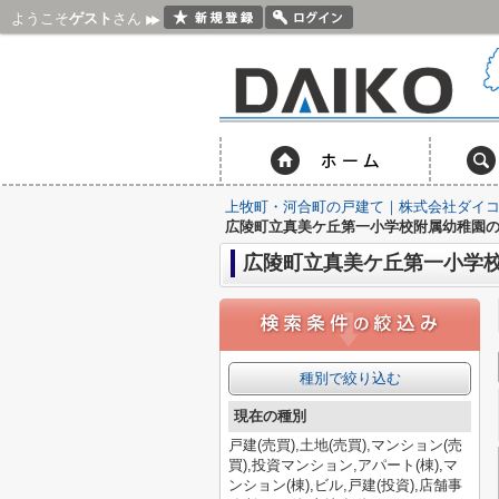
ようこそ
ゲスト
さん
上牧町・河合町の戸建て｜株式会社ダイ
広陵町立真美ケ丘第一小学校附属幼稚園
広陵町立真美ケ丘第一小学
種別で絞り込む
現在の種別
戸建(売買),土地(売買),マンション(売
買),投資マンション,アパート(棟),マ
ンション(棟),ビル,戸建(投資),店舗事