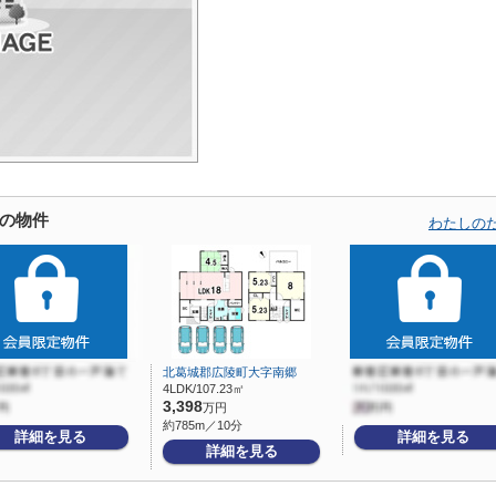
の物件
わたしの
北葛城郡広陵町大字南郷
4LDK/107.23㎡
3,398
万円
約785m／10分
詳細を見る
詳細を見る
詳細を見る