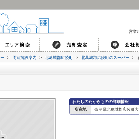
営業時
コー
>
周辺施設案内
>
北葛城郡広陵町
>
北葛城郡広陵町のスーパー
>
わたしのたからものの詳細情報
所在地
奈良県北葛城郡広陵町大字