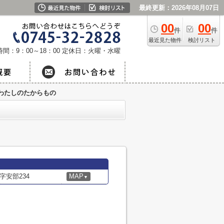
最終更新：2026年08月07日
00
00
件
件
最近見た物件
検討リスト
間：9：00～18：00
定休日：火曜・水曜
わたしのたからもの
安部234
MAP
▼