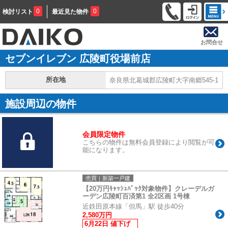
0
0
検討リスト
最近見た物件
お問合せ
セブンイレブン 広陵町役場前店
所在地
奈良県北葛城郡広陵町大字南郷545-1
施設周辺の物件
会員限定物件
こちらの物件は無料会員登録により閲覧が可
能になります。
売買｜新築一戸建
【20万円ｷｬｯｼｭﾊﾞｯｸ対象物件】クレーデルガ
ーデン広陵町百済第1 全2区画 1号棟
近鉄田原本線「但馬」駅 徒歩40分
2,580万円
6月22日 値下げ