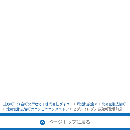
上牧町・河合町の戸建て｜株式会社ダイコー
>
周辺施設案内
>
北葛城郡広陵町
>
北葛城郡広陵町のコンビニエンスストア
>
セブンイレブン 広陵町役場前店
ページトップに戻る