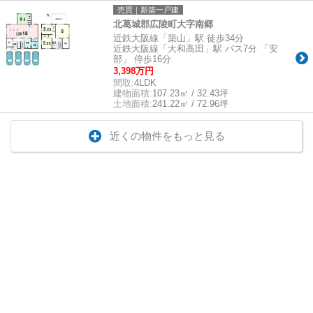
売買｜新築一戸建
北葛城郡広陵町大字南郷
近鉄大阪線「築山」駅 徒歩34分
近鉄大阪線「大和高田」駅 バス7分 「安
部」 停歩16分
3,398万円
間取:
4LDK
建物面積:
107.23㎡ / 32.43坪
土地面積:
241.22㎡ / 72.96坪
近くの物件をもっと見る