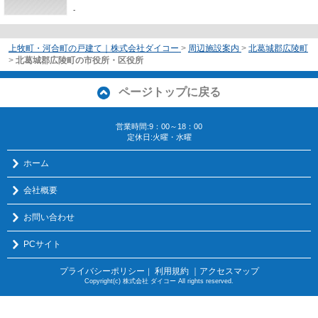
-
上牧町・河合町の戸建て｜株式会社ダイコー
>
周辺施設案内
>
北葛城郡広陵町
>
北葛城郡広陵町の市役所・区役所
ページトップに戻る
営業時間:9：00～18：00
定休日:火曜・水曜
ホーム
会社概要
お問い合わせ
PCサイト
プライバシーポリシー
利用規約
｜アクセスマップ
｜
Copyright(c) 株式会社 ダイコー All rights reserved.