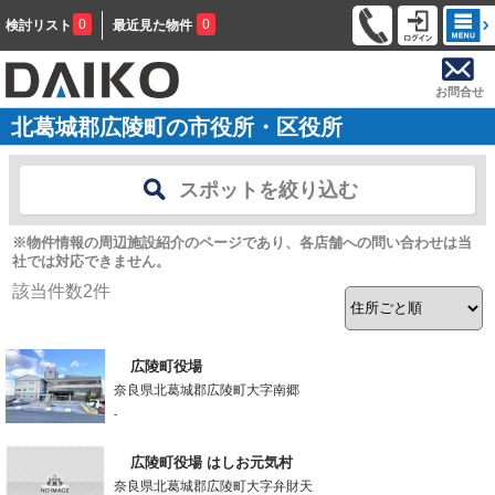
0
0
検討リスト
最近見た物件
お問合せ
北葛城郡広陵町の市役所・区役所
スポットを絞り込む
※物件情報の周辺施設紹介のページであり、各店舗への問い合わせは当
社では対応できません。
該当件数
2
件
広陵町役場
奈良県北葛城郡広陵町大字南郷
-
広陵町役場 はしお元気村
奈良県北葛城郡広陵町大字弁財天