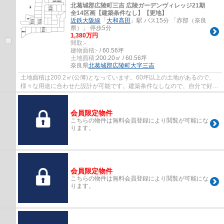
北葛城郡広陵町三吉 広陵ガーデンヴィレッジ21期
全14区画【建築条件なし】【更地】
近鉄大阪線
「
大和高田
」駅 バス15分 「赤部（奈良
県）」 停歩5分
1,380万円
間取:
-
建物面積:
- / 60.56坪
土地面積:
200.20㎡ / 60.56坪
奈良県
北葛城郡広陵町
大字三吉
土地面積は200.2㎡(公簿)となっています。60坪以上の土地があるので、
様々な用途に合わせた設計が可能です。建築条件なしなので、自分で好き
な業者を選ぶことができます。環境の良いエ...
会員限定物件
こちらの物件は無料会員登録により閲覧が可能にな
ります。
会員限定物件
こちらの物件は無料会員登録により閲覧が可能にな
ります。