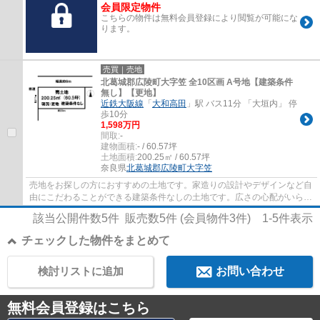
会員限定物件
こちらの物件は無料会員登録により閲覧が可能にな
ります。
売買｜売地
北葛城郡広陵町大字笠 全10区画 A号地【建築条件
無し】【更地】
近鉄大阪線
「
大和高田
」駅 バス11分 「大垣内」 停
歩10分
1,598万円
間取:
-
建物面積:
- / 60.57坪
土地面積:
200.25㎡ / 60.57坪
奈良県
北葛城郡広陵町
大字笠
売地をお探しの方におすすめの土地です。家造りの設計やデザインなど自
由にこだわることができる建築条件なしの土地です。広さの心配がいらな
い土地面積200.25㎡(公簿)。60坪以上の土...
該当公開件数
5
件 販売数
5
件 (会員物件
3
件)
1-5
件表示
チェックした物件をまとめて
検討リストに追加
お問い合わせ
無料会員登録はこちら