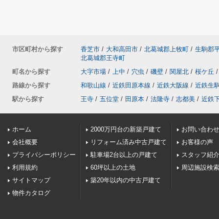
市区町村から探す
香芝市
/
大和高田市
/
北葛城郡上牧町
/
生駒郡
北葛城郡王寺町
町名から探す
大字市場
/
上中
/
穴虫
/
磯壁
/
関屋北
/
桜ケ丘
/
路線から探す
和歌山線
/
近鉄田原本線
/
近鉄大阪線
/
近鉄生
駅から探す
王寺
/
五位堂
/
田原本
/
法隆寺
/
志都美
/
近鉄
ホーム
2000万円台の新築戸建て
お問い合わ
会社概要
リフォーム済み中古戸建て
お客様の声
プライバシーポリシー
駐車場2台以上の戸建て
スタッフ紹
利用規約
60坪以上の土地
周辺施設検
サイトマップ
築20年以内の中古戸建て
物件カタログ