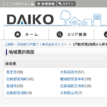
ようこそ
ゲスト
さん
上牧町・河合町の戸建て｜株式会社ダイコー
>
(戸建(売買))地図から探
地域選択画面
奈良県
香芝市
(98)
大和高田市
(57)
生駒郡斑鳩町
(41)
磯城郡田原本町
(39)
葛城市
(26)
北葛城郡王寺町
(18)
生駒郡安堵町
(9)
大和郡山市
(7)