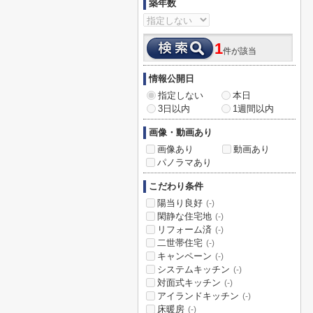
築年数
1
件が該当
情報公開日
指定しない
本日
3日以内
1週間以内
画像・動画あり
画像あり
動画あり
パノラマあり
こだわり条件
陽当り良好
(-)
閑静な住宅地
(-)
リフォーム済
(-)
二世帯住宅
(-)
キャンペーン
(-)
システムキッチン
(-)
対面式キッチン
(-)
アイランドキッチン
(-)
床暖房
(-)