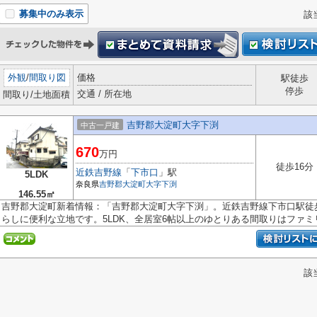
募集中のみ表示
該
外観
/
間取り図
価格
駅徒歩
停歩
交通 / 所在地
間取り/土地面積
吉野郡大淀町大字下渕
中古一戸建
670
万円
徒歩16分
近鉄吉野線
「
下市口
」駅
5LDK
奈良県
吉野郡大淀町
大字下渕
146.55㎡
吉野郡大淀町新着情報：「吉野郡大淀町大字下渕」。近鉄吉野線下市口駅徒歩
らしに便利な立地です。5LDK、全居室6帖以上のゆとりある間取りはファミリー
該