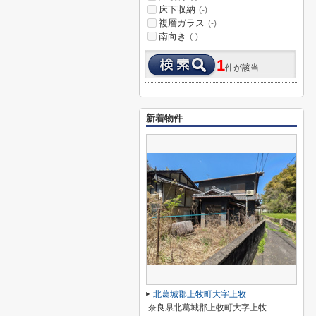
床下収納
(-)
複層ガラス
(-)
南向き
(-)
1
件が該当
新着物件
北葛城郡上牧町大字上牧
奈良県北葛城郡上牧町大字上牧