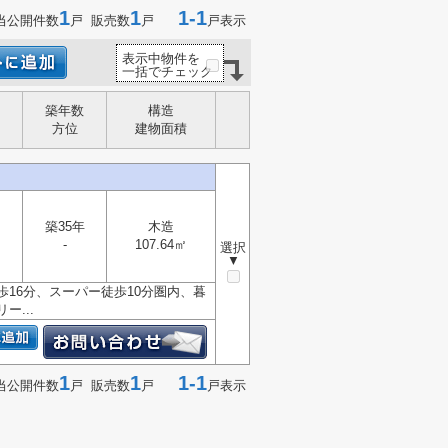
1
1
1-1
当公開件数
戸 販売数
戸
戸表示
表示中物件を
一括でチェック
築年数
構造
方位
建物面積
築35年
木造
-
107.64㎡
選択
▼
16分、スーパー徒歩10分圏内、暮
...
1
1
1-1
当公開件数
戸 販売数
戸
戸表示