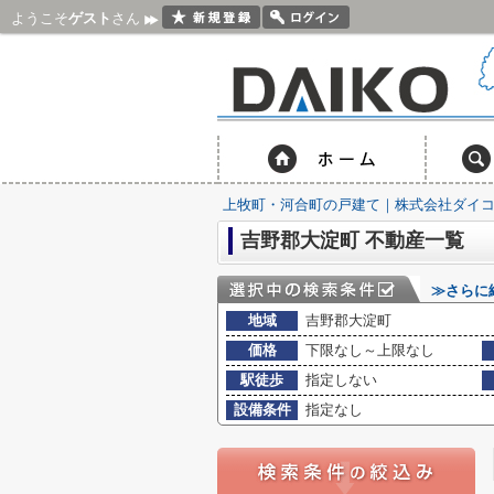
ようこそ
ゲスト
さん
上牧町・河合町の戸建て｜株式会社ダイ
吉野郡大淀町 不動産一覧
≫さらに
地域
吉野郡大淀町
価格
下限なし～上限なし
駅徒歩
指定しない
設備条件
指定なし