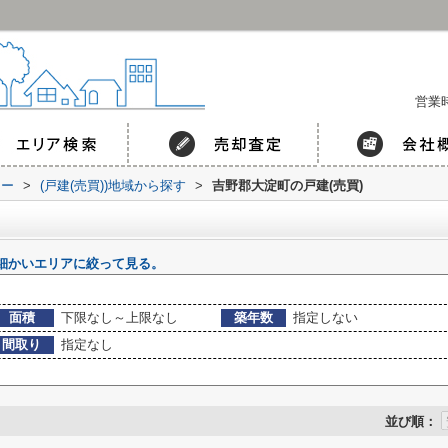
営業時
コー
>
(戸建(売買))地域から探す
>
吉野郡大淀町の戸建(売買)
細かいエリアに絞って見る。
面積
下限なし～上限なし
築年数
指定しない
間取り
指定なし
並び順：