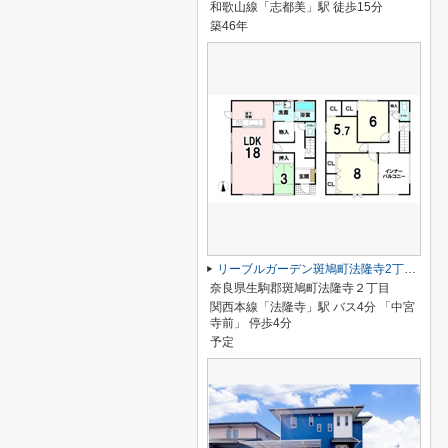
和歌山線「志都美」駅 徒歩15分
築46年
リーブルガーデン斑鳩町法隆寺2丁目 全2棟 2号棟
奈良県生駒郡斑鳩町法隆寺２丁目
関西本線「法隆寺」駅 バス4分 「中宮
寺前」 停歩4分
予定