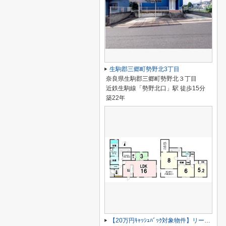
生駒郡三郷町勢野北3丁目
奈良県生駒郡三郷町勢野北３丁目
近鉄生駒線「勢野北口」駅 徒歩15分
築22年
【20万円ｷｬｯｼｭﾊﾞｯｸ対象物件】リーブルガーデン平群町吉新3期 全3棟 2号棟