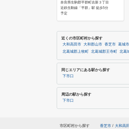
奈良県生駒郡平群町吉新３丁目
近鉄生駒線「平群」駅 徒歩5分
予定
近くの市区町村から探す
大和高田市
大和郡山市
香芝市
葛城
北葛城郡上牧町
北葛城郡王寺町
北葛
同じエリアにある駅から探す
下市口
周辺の駅から探す
下市口
市区町村から探す
香芝市
/
大和高