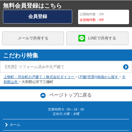
無料会員登録はこちら
公開物件数：
0
件
会員登録
会員物件数：
0
件
メールで共有する
LINEで共有する
こだわり特集
【売買】リフォーム済み中古戸建て
上牧町・河合町の戸建て｜株式会社ダイコー
>
(戸建(売買))地域から探す
>
大
和郡山市
>
大和郡山市下三橋町
ページトップに戻る
営業時間:9：00～18：00
定休日:火曜・水曜
ホーム