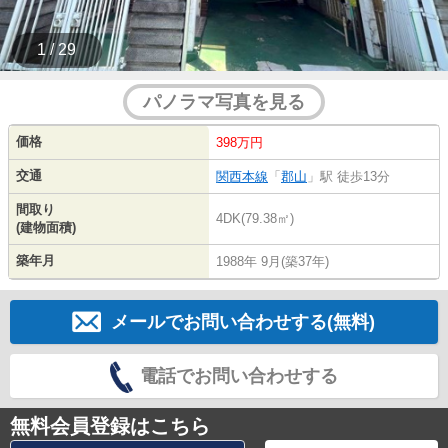
1 / 29
パノラマ写真を見る
価格
398万円
交通
関西本線
「
郡山
」駅 徒歩13分
間取り
4DK(79.38㎡)
(建物面積)
築年月
1988年 9月(築37年)
メールでお問い合わせする(無料)
電話でお問い合わせする
無料会員登録はこちら