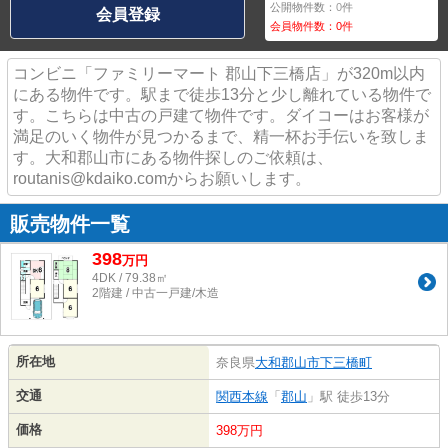
公開物件数：
0
件
会員登録
会員物件数：
0
件
コンビニ「ファミリーマート 郡山下三橋店」が320m以内
にある物件です。駅まで徒歩13分と少し離れている物件で
す。こちらは中古の戸建て物件です。ダイコーはお客様が
満足のいく物件が見つかるまで、精一杯お手伝いを致しま
す。大和郡山市にある物件探しのご依頼は、
routanis@kdaiko.comからお願いします。
販売物件一覧
398
万
円
4DK / 79.38㎡
2階建 / 中古一戸建/木造
所在地
奈良県
大和郡山市
下三橋町
交通
関西本線
「
郡山
」駅 徒歩13分
価格
398万円