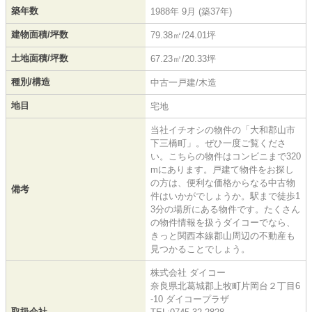
築年数
1988年 9月 (築37年)
建物面積/坪数
79.38㎡/24.01坪
土地面積/坪数
67.23㎡/20.33坪
種別/構造
中古一戸建/木造
地目
宅地
当社イチオシの物件の「大和郡山市
下三橋町」。ぜひ一度ご覧くださ
い。こちらの物件はコンビニまで320
mにあります。戸建て物件をお探し
の方は、便利な価格からなる中古物
備考
件はいかがでしょうか。駅まで徒歩1
3分の場所にある物件です。たくさん
の物件情報を扱うダイコーでなら、
きっと関西本線郡山周辺の不動産も
見つかることでしょう。
株式会社 ダイコー
奈良県北葛城郡上牧町片岡台２丁目6
-10 ダイコープラザ
取扱会社