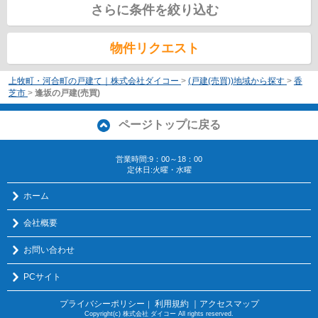
さらに条件を絞り込む
物件リクエスト
上牧町・河合町の戸建て｜株式会社ダイコー
>
(戸建(売買))地域から探す
>
香
芝市
>
逢坂の戸建(売買)
ページトップに戻る
営業時間:9：00～18：00
定休日:火曜・水曜
ホーム
会社概要
お問い合わせ
PCサイト
プライバシーポリシー
利用規約
｜アクセスマップ
｜
Copyright(c) 株式会社 ダイコー All rights reserved.