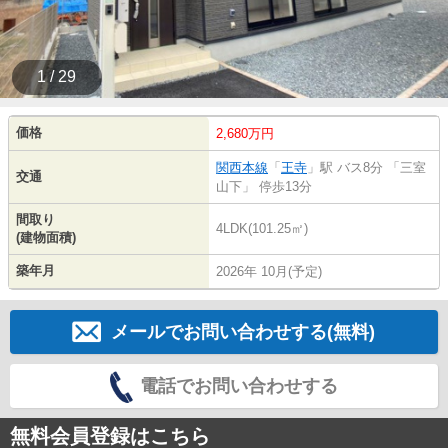
1 / 29
価格
2,680万円
関西本線
「
王寺
」駅 バス8分 「三室
交通
山下」 停歩13分
間取り
4LDK(101.25㎡)
(建物面積)
築年月
2026年 10月(予定)
メールでお問い合わせする(無料)
電話でお問い合わせする
無料会員登録はこちら