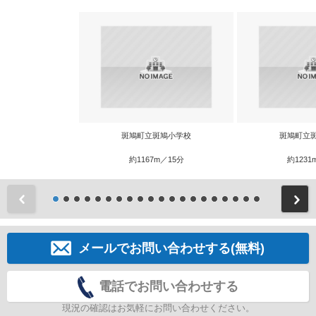
斑鳩町立斑鳩小学校
斑鳩町立
約1167m／15分
約1231
前
メールでお問い合わせする(無料)
電話でお問い合わせする
現況の確認はお気軽にお問い合わせください。