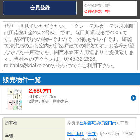
公開物件数：
0
件
会員登録
会員物件数：
0
件
ぜひ一度見ていただきたい、「クレーデルガーデン斑鳩町
龍田南第1 全2棟 2号棟」です。竜田川緑地まで400mで
す。築2年以内の物件ですので、外観もキレイです。綺麗
で清潔感のある室内が新築戸建ての特徴です。お客様が望
んでいた一戸建てを、関西本線王寺周辺よりご提供致しま
す。当社へのアクセスは、0745-32-2828、
routanis@kdaiko.comからいつでもご利用下さい。
販売物件一覧
2,680
万
円
4LDK / 101.25㎡
2階建 / 新築一戸建/木造
所在地
奈良県
生駒郡斑鳩町
龍田南
６丁目
関西本線
「
王寺
」駅 バス8分 「三室
交通
山下」 停歩13分