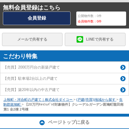
無料会員登録はこちら
公開物件数：
0
件
会員登録
会員物件数：
0
件
メールで共有する
LINEで共有する
こだわり特集
【売買】2000万円台の新築戸建て
【売買】駐車場2台以上の戸建て
【売買】築20年以内の中古戸建て
上牧町・河合町の戸建て｜株式会社ダイコー
>
(戸建(売買))地域から探す
>
生
駒郡斑鳩町
>
【20万円ｷｬｯｼｭﾊﾞｯｸ対象物件】クレーデルガーデン斑鳩町龍田南
第1 全2棟 2号棟
ページトップに戻る