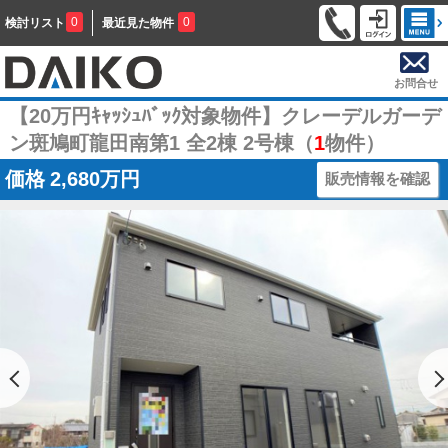
0
0
検討リスト
最近見た物件
お問合せ
【20万円ｷｬｯｼｭﾊﾞｯｸ対象物件】クレーデルガーデ
ン斑鳩町龍田南第1 全2棟 2号棟（
1
物件）
価格
2,680万円
販売情報を確認