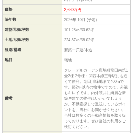
価格
2,680万円
築年数
2026年 10月 (予定)
建物面積/坪数
101.25㎡/30.62坪
土地面積/坪数
224.87㎡/68.02坪
種別/構造
新築一戸建/木造
地目
宅地
クレーデルガーデン斑鳩町龍田南第1
全2棟 2号棟：関西本線王寺駅にも近
くて便利。竜田川緑地まで400mで
す。築2年以内の物件ですので、外観
もキレイです。内外装共に綺麗な新
備考
築戸建ての物件はいかがでしょう
か。不動産探しで重視しているポイ
ントを、当社にお聞かせください。
当社は数多くの不動産情報を取り扱
っております。ぜひ当社の利用をご
検討ください。