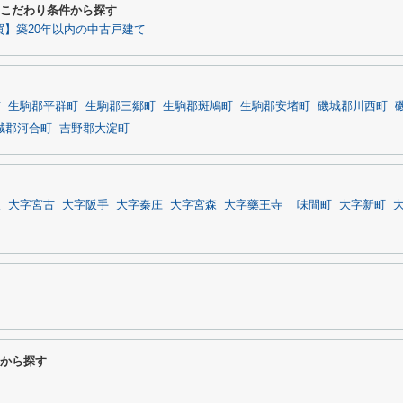
るこだわり条件から探す
買】築20年以内の中古戸建て
市
生駒郡平群町
生駒郡三郷町
生駒郡斑鳩町
生駒郡安堵町
磯城郡川西町
城郡河合町
吉野郡大淀町
阪
大字宮古
大字阪手
大字秦庄
大字宮森
大字藥王寺
味間町
大字新町
駅から探す