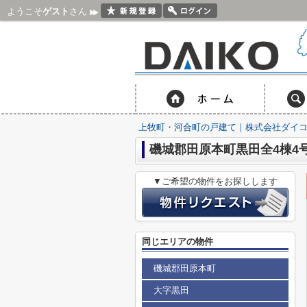
ようこそ
ゲスト
さん
上牧町・河合町の戸建て｜株式会社ダイ
磯城郡田原本町黒田全4棟4
▼ご希望の物件をお探しします
同じエリアの物件
磯城郡田原本町
大字黒田