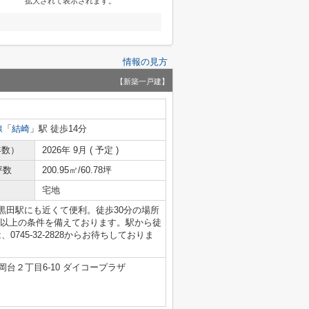
拡大されて表示されます。
情報の見方
【新築一戸建】
線
「
結崎
」駅 徒歩14分
年数）
2026年 9月 ( 予定 )
坪数
200.95㎡/60.78坪
宅地
黒田駅にも近くて便利。徒歩30分の場所
m以上の条件を備えております。駅から徒
745-32-2828からお待ちしておりま
台２丁目6-10 ダイコープラザ