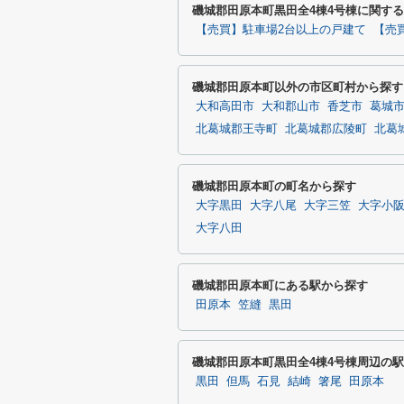
磯城郡田原本町黒田全4棟4号棟に関す
【売買】駐車場2台以上の戸建て
【売
磯城郡田原本町以外の市区町村から探す
大和高田市
大和郡山市
香芝市
葛城
北葛城郡王寺町
北葛城郡広陵町
北葛
磯城郡田原本町の町名から探す
大字黒田
大字八尾
大字三笠
大字小
大字八田
磯城郡田原本町にある駅から探す
田原本
笠縫
黒田
磯城郡田原本町黒田全4棟4号棟周辺の
黒田
但馬
石見
結崎
箸尾
田原本