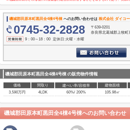
磯城郡田原本町黒田全4棟4号棟
へのお問い合わせは
株式会社 ダイコ
0745-32-2828
〒639-0201
奈良県北葛城郡上牧町片
9：00～18：00 定休日:火曜・水曜
磯城郡田原本町黒田全4棟4号棟
の販売物件情報
価格
間取り
建物面積
建ぺい率/容積率
3,590万円
4LDK
60%/ 200%
105.98㎡
磯城郡田原本町黒田全4棟4号棟
へのお問い合わせ