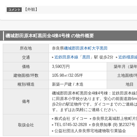
【外観】
コメント
磯城郡田原本町黒田全4棟4号棟
の物件概要
所在地
奈良県
磯城郡田原本町
大字黒田
近鉄田原本線
「
黒田
」駅 徒歩2分
近鉄橿原
交通
価格
3,590万円
築年月（築
建物面積/坪数
105.98㎡/32.05坪
土地面積/
種別/構造
新築一戸建 / 木造
地目
磯城郡田原本町黒田全4棟4号棟：近鉄田原本線
に田原本小学校があります。安心の前面道路6
備考
歩2分の駅近物件です。ダイコーまでのご連絡は、0
す。まずはお気軽にご連絡ください。
株式会社 ダイコー
奈良県北葛城郡上牧町片岡
TEL:0745-32-2828
奈良県知事 (9) 第2327号
取扱会社
公益社団法人奈良県宅地建物取引業協会