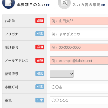
お名前
必須
フリガナ
任意
電話番号
必須
メールアドレス
必須
都道府県
任意
市区町村
任意
番地
任意