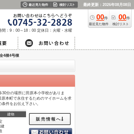
最終更新：2026年08月08日
00
00
件
件
最近見た物件
検討リスト
間：9：00～18：00
定休日：火曜・水曜
全4棟4号棟
歩30分の場所に田原本小学校がありま
田原本町で永住するためのマイホームを求
望の条件をお伝え下さい。
建物
販売情報へ
定
階建
造