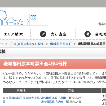
営業時
コー
>
(戸建(売買))地域から探す
>
磯城郡田原本町
>
磯城郡田原本町黒田
号棟
磯城郡田原本町黒田全4棟4号棟
ぜひ一度見ていただきたい、「磯城郡田原本町黒田全4棟4号棟」です。徒
す。駅まで徒歩2分の好立地です。前面道路6m以上ある物件です。磯城郡
めるなら、ダイコーまでお問い合わせください。0745-32-2828からご希
所在地
交通
予
奈良県
磯城郡田原本町
大字黒
近鉄田原本線
「
黒田
」駅 徒歩2分
2
田
近鉄橿原線
「
結崎
」駅 徒歩14分
木