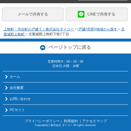
メールで共有する
LINEで共有する
上牧町・河合町の戸建て｜株式会社ダイコー
>
(戸建(売買))地域から探す
>
北
葛城郡上牧町
>
北葛城郡上牧町下牧7丁目
ページトップに戻る
営業時間:9：00～18：00
定休日:火曜・水曜
ホーム
会社概要
お問い合わせ
PCサイト
プライバシーポリシー
利用規約
｜アクセスマップ
｜
Copyright(c) 株式会社 ダイコー All rights reserved.