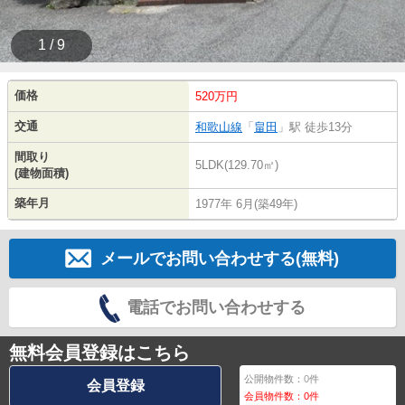
1 / 9
価格
520万円
交通
和歌山線
「
畠田
」駅 徒歩13分
間取り
5LDK(129.70㎡)
(建物面積)
築年月
1977年 6月(築49年)
メールでお問い合わせする(無料)
電話でお問い合わせする
無料会員登録はこちら
公開物件数：
0
件
会員登録
会員物件数：
0
件