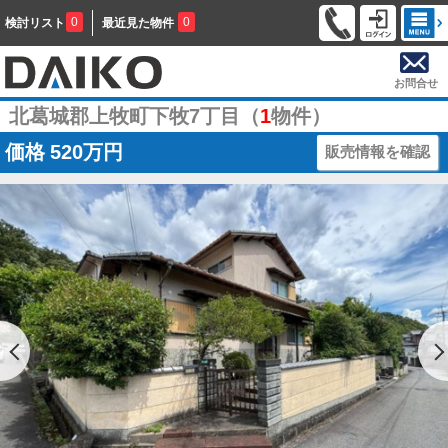
0
0
検討リスト
最近見た物件
お問合せ
北葛城郡上牧町下牧7丁目（
1
物件）
価格
520万円
販売情報を確認