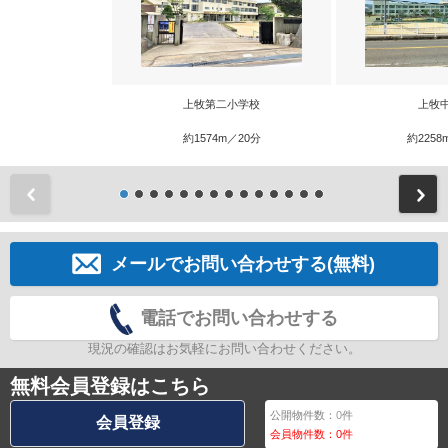
上牧第二小学校
上牧
約1574m／20分
約2258
前
メールでお問い合わせする(無料)
電話でお問い合わせする
現況の確認はお気軽にお問い合わせください。
無料会員登録はこちら
公開物件数：
0
件
会員登録
会員物件数：
0
件