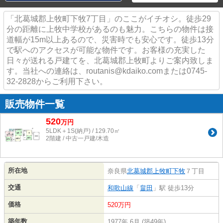
「北葛城郡上牧町下牧7丁目」のここがイチオシ。徒歩29
分の距離に上牧中学校があるのも魅力。こちらの物件は接
道幅が15m以上あるので、災害時でも安心です。徒歩13分
で駅へのアクセスが可能な物件です。お客様の充実した
日々が送れる戸建てを、北葛城郡上牧町よりご案内致しま
す。当社への連絡は、routanis@kdaiko.comまたは0745-
32-2828からご利用下さい。
販売物件一覧
520
万
円
5LDK＋1S(納戸) / 129.70㎡
2階建 / 中古一戸建/木造
所在地
奈良県
北葛城郡上牧町
下牧
７丁目
交通
和歌山線
「
畠田
」駅 徒歩13分
価格
520万円
築年数
1977年 6月 (築49年)