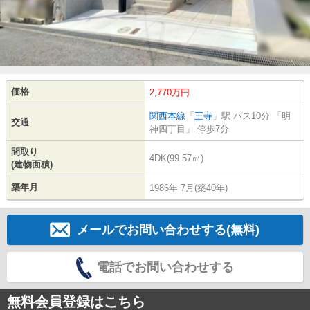
価格
2,770万円
関西本線
「
王寺
」駅 バス10分 「明
交通
神四丁目」 停歩7分
間取り
4DK(99.57㎡)
(建物面積)
築年月
1986年 7月(築40年)
メールでお問い合わせする(無料)
電話でお問い合わせする
無料会員登録はこちら