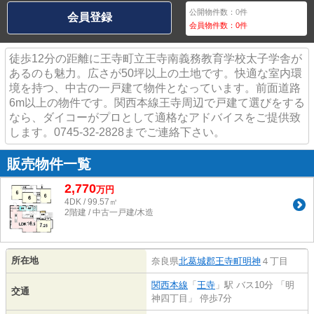
公開物件数：
0
件
会員登録
会員物件数：
0
件
徒歩12分の距離に王寺町立王寺南義務教育学校太子学舎が
あるのも魅力。広さが50坪以上の土地です。快適な室内環
境を持つ、中古の一戸建て物件となっています。前面道路
6m以上の物件です。関西本線王寺周辺で戸建て選びをする
なら、ダイコーがプロとして適格なアドバイスをご提供致
します。0745-32-2828までご連絡下さい。
販売物件一覧
2,770
万
円
4DK / 99.57㎡
2階建 / 中古一戸建/木造
所在地
奈良県
北葛城郡王寺町
明神
４丁目
関西本線
「
王寺
」駅 バス10分 「明
交通
神四丁目」 停歩7分