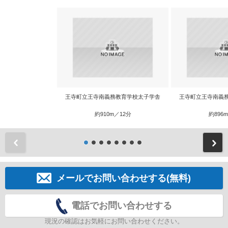
王寺町立王寺南義務教育学校太子学舎
王寺町立王寺南義
約910m／12分
約896
前
メールでお問い合わせする(無料)
電話でお問い合わせする
現況の確認はお気軽にお問い合わせください。