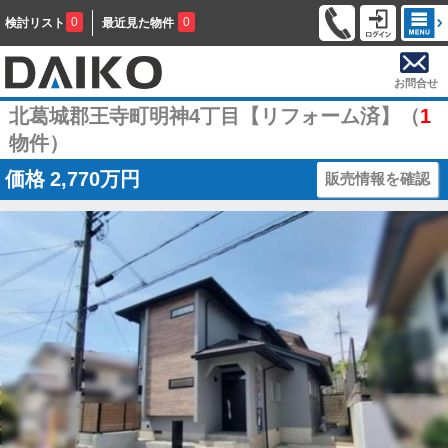
0
0
検討リスト
最近見た物件
お問合せ
北葛城郡王寺町明神4丁目【リフォーム済】（
1
物件）
価格
2,770万円
販売情報を確認