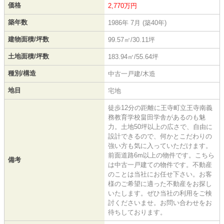
価格
2,770万円
築年数
1986年 7月 (築40年)
建物面積/坪数
99.57㎡/30.11坪
土地面積/坪数
183.94㎡/55.64坪
種別/構造
中古一戸建/木造
地目
宅地
徒歩12分の距離に王寺町立王寺南義
務教育学校畠田学舎があるのも魅
力。土地50坪以上の広さで、自由に
設計できるので、何かとこだわりの
強い方も気に入っていただけます。
前面道路6m以上の物件です。こちら
備考
は中古一戸建ての物件です。不動産
のことは当社にお任せ下さい。お客
様のご希望に適った不動産をお探し
いたします。ぜひ当社の利用をご検
討くださいませ。お問い合わせをお
待ちしております。