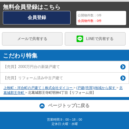
無料会員登録はこちら
公開物件数：
0
件
会員登録
会員物件数：
0
件
メールで共有する
LINEで共有する
こだわり特集
【売買】2000万円台の新築戸建て
【売買】リフォーム済み中古戸建て
上牧町・河合町の戸建て｜株式会社ダイコー
>
(戸建(売買))地域から探す
>
北
葛城郡王寺町
>
北葛城郡王寺町明神4丁目【リフォーム済】
ページトップに戻る
営業時間:9：00～18：00
定休日:火曜・水曜