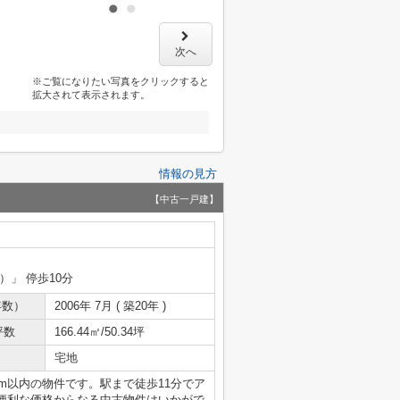
次へ
※ご覧になりたい写真をクリックすると
拡大されて表示されます。
情報の見方
【中古一戸建】
）」 停歩10分
年数）
2006年 7月 ( 築20年 )
坪数
166.44㎡/50.34坪
宅地
2m以内の物件です。駅まで徒歩11分でア
便利な価格からなる中古物件はいかがで