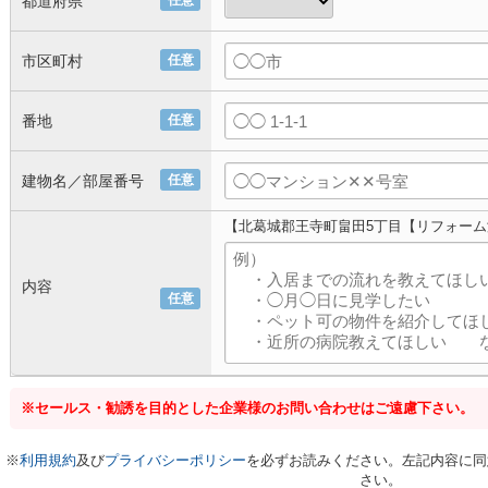
都道府県
任意
市区町村
任意
番地
任意
建物名／部屋番号
任意
【北葛城郡王寺町畠田5丁目【リフォー
内容
任意
※セールス・勧誘を目的とした企業様のお問い合わせはご遠慮下さい。
※
利用規約
及び
プライバシーポリシー
を必ずお読みください。左記内容に同
さい。