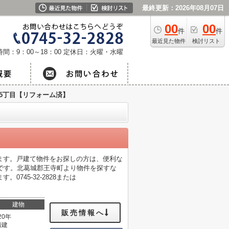
最終更新：2026年08月07日
00
00
件
件
最近見た物件
検討リスト
間：9：00～18：00
定休日：火曜・水曜
5丁目【リフォーム済】
ります。戸建て物件をお探しの方は、便利な
です。北葛城郡王寺町より物件を探すな
45-32-2828または
建物
販売情報へ
20年
階建