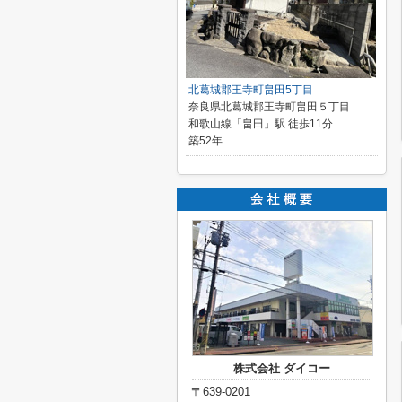
北葛城郡王寺町畠田5丁目
奈良県北葛城郡王寺町畠田５丁目
和歌山線「畠田」駅 徒歩11分
築52年
株式会社 ダイコー
〒639-0201