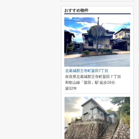
おすすめ物件
北葛城郡王寺町畠田7丁目
奈良県北葛城郡王寺町畠田７丁目
和歌山線「畠田」駅 徒歩16分
築32年