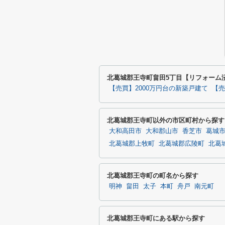
北葛城郡王寺町畠田5丁目【リフォーム
【売買】2000万円台の新築戸建て
【売
北葛城郡王寺町以外の市区町村から探す
大和高田市
大和郡山市
香芝市
葛城
北葛城郡上牧町
北葛城郡広陵町
北葛
北葛城郡王寺町の町名から探す
明神
畠田
太子
本町
舟戸
南元町
北葛城郡王寺町にある駅から探す