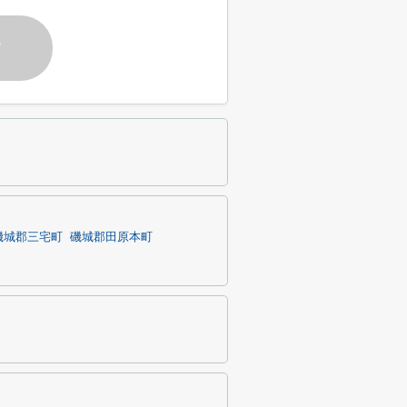
す
磯城郡三宅町
磯城郡田原本町