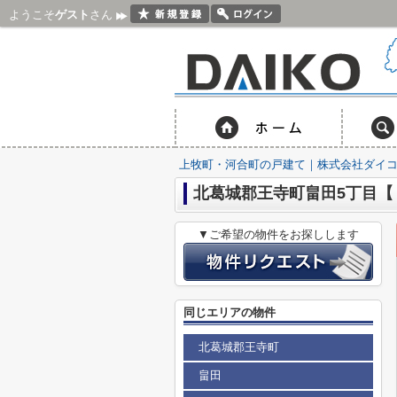
ようこそ
ゲスト
さん
上牧町・河合町の戸建て｜株式会社ダイ
北葛城郡王寺町畠田5丁目【
▼ご希望の物件をお探しします
同じエリアの物件
北葛城郡王寺町
畠田