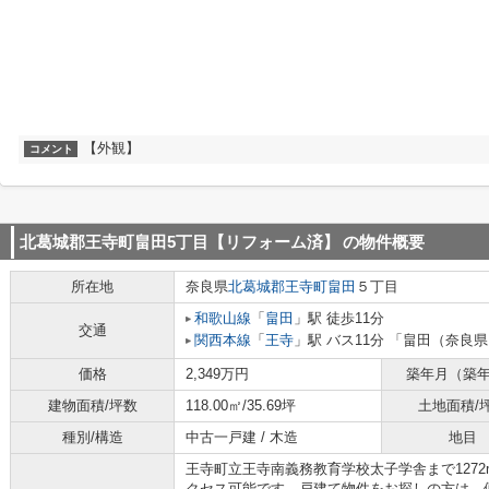
【外観】
コメント
北葛城郡王寺町畠田5丁目【リフォーム済】
の物件概要
所在地
奈良県
北葛城郡王寺町
畠田
５丁目
和歌山線
「
畠田
」駅 徒歩11分
交通
関西本線
「
王寺
」駅 バス11分 「畠田（奈良県
価格
2,349万円
築年月（築
建物面積/坪数
118.00㎡/35.69坪
土地面積/
種別/構造
中古一戸建 / 木造
地目
王寺町立王寺南義務教育学校太子学舎まで127
クセス可能です。戸建て物件をお探しの方は、