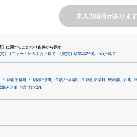
未入力項目がありま
済】に関するこだわり条件から探す
買】リフォーム済み中古戸建て
【売買】駐車場2台以上の戸建て
市
生駒郡平群町
生駒郡三郷町
生駒郡斑鳩町
生駒郡安堵町
磯城郡川西町
城郡河合町
吉野郡大淀町