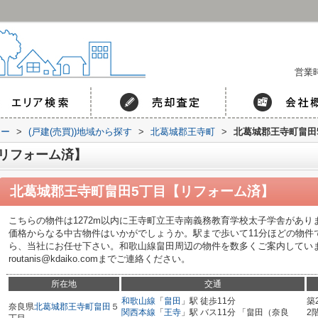
営業時
コー
>
(戸建(売買))地域から探す
>
北葛城郡王寺町
>
北葛城郡王寺町畠田
リフォーム済】
北葛城郡王寺町畠田5丁目【リフォーム済】
こちらの物件は1272m以内に王寺町立王寺南義務教育学校太子学舎があ
価格からなる中古物件はいかがでしょうか。駅まで歩いて11分ほどの物件
ら、当社にお任せ下さい。和歌山線畠田周辺の物件を数多くご案内しています。07
routanis@kdaiko.comまでご連絡ください。
所在地
交通
和歌山線
「
畠田
」駅 徒歩11分
築
奈良県
北葛城郡王寺町
畠田
５
関西本線
「
王寺
」駅 バス11分 「畠田（奈良
2