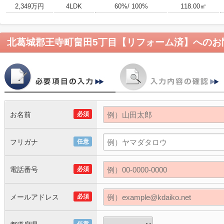
2,349万円
4LDK
60%/ 100%
118.00㎡
北葛城郡王寺町畠田5丁目【リフォーム済】
へのお
お名前
必須
フリガナ
任意
電話番号
必須
メールアドレス
必須