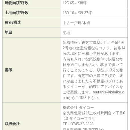
建物面積/坪数
125.65㎡/38坪
土地面積/坪数
130.16㎡/39.37坪
種別/構造
中古一戸建/木造
地目
宅地
新着情報：香芝市磯壁5丁目 全5区画
2号地の空室情報ならコチラ。徒歩14
分の場所に三和小学校があります。
内装もきれいな築浅物件で快適な毎
日を過ごしませんか。駅まで歩いて
備考
行くことのできる、駅徒歩13分の物
件です。香芝市の戸建て選びで、迷
いが生じましたら不動産のプロであ
るダイコーが、的確にアドバイスを
ご提案致します。routanis@kdaiko.c
omからご連絡下さい。
株式会社 ダイコー
奈良県北葛城郡上牧町片岡台２丁目6
-10 ダイコープラザ
取扱会社
TEL:0745-32-2828
奈良県知事 (9) 第2327号