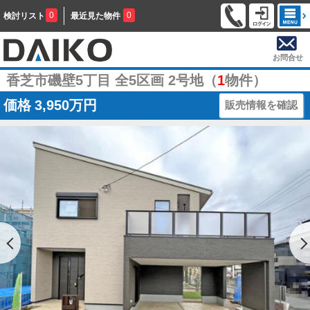
0
0
検討リスト
最近見た物件
お問合せ
香芝市磯壁5丁目 全5区画 2号地（
1
物件）
価格
3,950万円
販売情報を確認