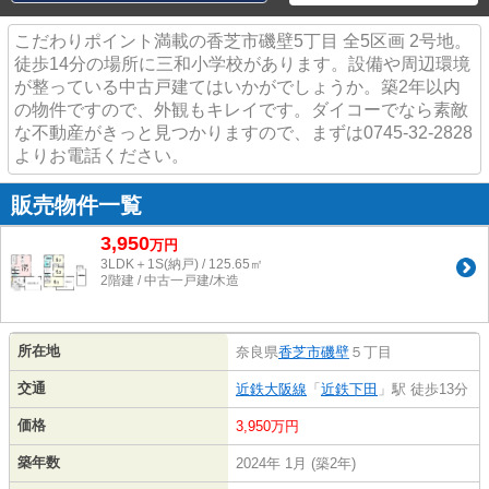
こだわりポイント満載の香芝市磯壁5丁目 全5区画 2号地。
徒歩14分の場所に三和小学校があります。設備や周辺環境
が整っている中古戸建てはいかがでしょうか。築2年以内
の物件ですので、外観もキレイです。ダイコーでなら素敵
な不動産がきっと見つかりますので、まずは0745-32-2828
よりお電話ください。
販売物件一覧
3,950
万
円
3LDK＋1S(納戸) / 125.65㎡
2階建 / 中古一戸建/木造
所在地
奈良県
香芝市
磯壁
５丁目
交通
近鉄大阪線
「
近鉄下田
」駅 徒歩13分
価格
3,950万円
築年数
2024年 1月 (築2年)