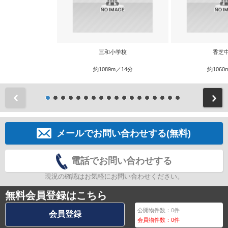
三和小学校
香芝
約1089m／14分
約1060
前
メールでお問い合わせする(無料)
電話でお問い合わせする
現況の確認はお気軽にお問い合わせください。
無料会員登録はこちら
公開物件数：
0
件
会員登録
会員物件数：
0
件