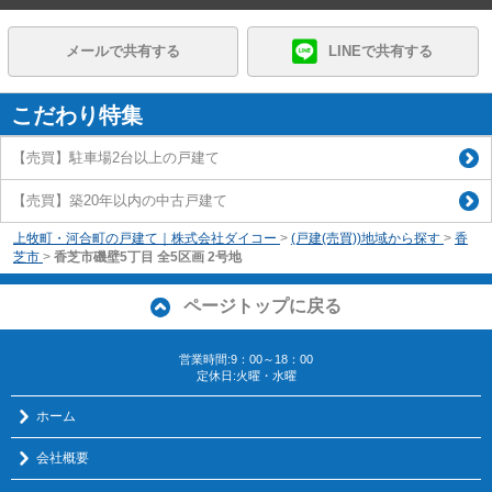
メールで共有する
LINEで共有する
こだわり特集
【売買】駐車場2台以上の戸建て
【売買】築20年以内の中古戸建て
上牧町・河合町の戸建て｜株式会社ダイコー
>
(戸建(売買))地域から探す
>
香
芝市
>
香芝市磯壁5丁目 全5区画 2号地
ページトップに戻る
営業時間:9：00～18：00
定休日:火曜・水曜
ホーム
会社概要