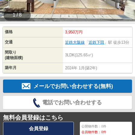
1 / 8
価格
3,950万円
交通
近鉄大阪線
「
近鉄下田
」駅 徒歩13分
間取り
3LDK(125.65㎡)
(建物面積)
築年月
2024年 1月(築2年)
メールでお問い合わせする(無料)
電話でお問い合わせする
無料会員登録はこちら
公開物件数：
0
件
会員登録
会員物件数：
0
件